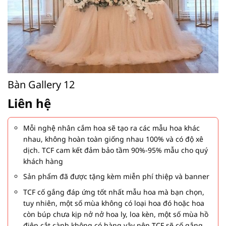
Bàn Gallery 12
Liên hệ
Mỗi nghệ nhân cắm hoa sẽ tạo ra các mẫu hoa khác
nhau, không hoàn toàn giống nhau 100% và có độ xê
dịch. TCF cam kết đảm bảo tầm 90%-95% mẫu cho quý
khách hàng
Sản phẩm đã được tặng kèm miễn phí thiệp và banner
TCF cố gắng đáp ứng tốt nhất mẫu hoa mà bạn chọn,
tuy nhiên, một số mùa không có loại hoa đó hoặc hoa
còn búp chưa kịp nở nở hoa ly, loa kèn, một số mùa hồ
điệp cắt cành không có hàng vậy nên TCF sẽ cố gắng