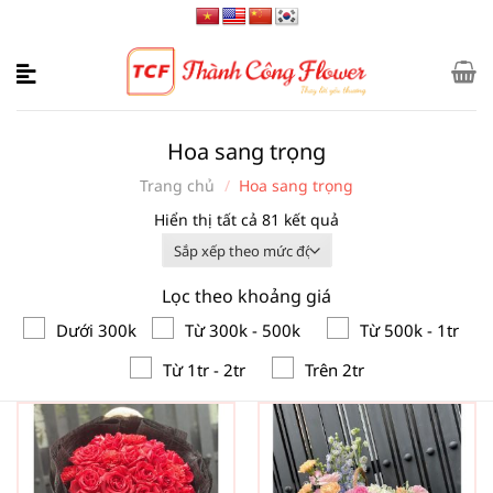
Bỏ
qua
nội
dung
Hoa sang trọng
Trang chủ
/
Hoa sang trọng
Đã
Hiển thị tất cả 81 kết quả
sắp
xếp
Lọc theo khoảng giá
theo
mức
Dưới 300k
Từ 300k - 500k
Từ 500k - 1tr
độ
Từ 1tr - 2tr
Trên 2tr
phổ
biến