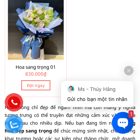
Hoa sang trọng 01
830.000
₫
Đặt ngay
Ms - Thúy Hằng
Gửi cho bạn một tin nhắn
Hoa không chỉ đẹp để ngắm nhìn mà còn mang ý nghĩa
1
tượng trưng có thể truyền đạt những cảm xúc và ý nghĩa
khác nhau cho nhiều dịp. Nếu bạn đang tìm những
lãng
hoa đẹp sang trọng
để chúc mừng sinh nhật, chúc mừng
khai trương hoặc các sự kiện như thăng chức, mở doanh