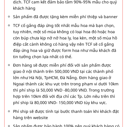
dịch. TCF cam kết đảm bảo tầm 90%-95% mẫu cho quý
khách hàng
Sản phẩm đã được tặng kèm miễn phí thiệp và banner
TCF cố gắng đáp ứng tốt nhất mẫu hoa mà bạn chọn,
tuy nhiên, một số mùa không có loại hoa đó hoặc hoa
còn búp chưa kịp nở nở hoa ly, loa kèn, một số mùa hồ
điệp cắt cành không có hàng vậy nên TCF sẽ cố gắng
đáp ứng hoa và giữ được form hoa như mẫu khách đã
tin tưởng chọn lựa nhất có thể.
Đơn hàng sẽ được miễn phí đối với sản phẩm được
giao ở nội thành trên 500,000 VND tại các thành phố
lớn như Hà Nội, TpHCM, Đà Nẵng. Đơn hàng giao ở
Ngoại thành các khu vực trên trong phạm vi dưới 10km
thì phí ship là 50,000 VND -80,000 VND. Trong trường
hợp trên 10km đối với địa chỉ các Tp. Lớn nêu trên thì
phí ship là 80,000 VND- 150,000 VND tùy khu vực.
Phí ship sẽ được tính tại bước thanh toán khi khách đặt
hàng trên website
Sản phẩm được bảo hành 100% nên quý khách hàng có