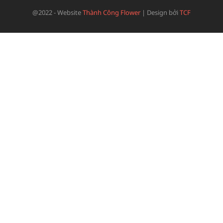
@2022 - Website
Thành Công Flower
|
Design bởi
TCF