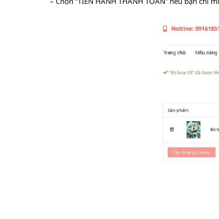
– Chọn “TIẾN HÀNH THANH TOÁN” nếu bạn chỉ m