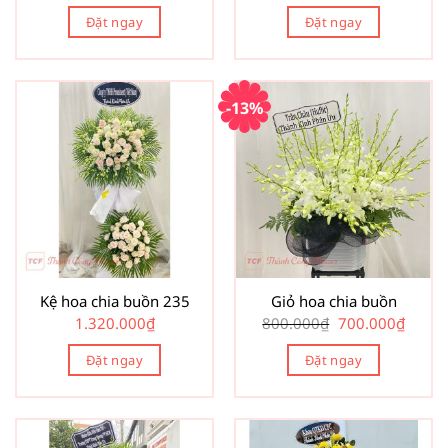
Đặt ngay
Đặt ngay
-13%
Kệ hoa chia buồn 235
Giỏ hoa chia buồn
Giá
Giá
1.320.000
₫
800.000
₫
700.000
₫
gốc
hiện
là:
tại
Đặt ngay
Đặt ngay
800.000₫.
là:
700.00