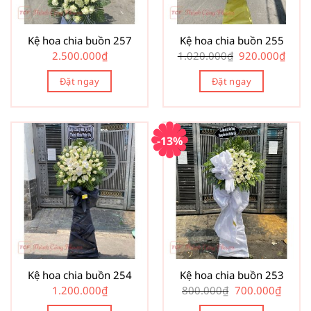
Kệ hoa chia buồn 257
Kệ hoa chia buồn 255
Giá
Giá
2.500.000
₫
1.020.000
₫
920.000
₫
gốc
hiện
là:
tại
Đặt ngay
Đặt ngay
1.020.000₫.
là:
920.0
-13%
Kệ hoa chia buồn 254
Kệ hoa chia buồn 253
Giá
Giá
1.200.000
₫
800.000
₫
700.000
₫
gốc
hiện
là:
tại