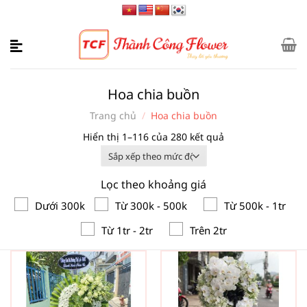
Bỏ
qua
nội
dung
Hoa chia buồn
Trang chủ
/
Hoa chia buồn
Đã
Hiển thị 1–116 của 280 kết quả
sắp
xếp
Lọc theo khoảng giá
theo
mức
Dưới 300k
Từ 300k - 500k
Từ 500k - 1tr
độ
Từ 1tr - 2tr
Trên 2tr
phổ
biến