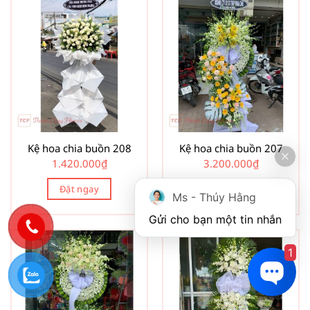
Kệ hoa chia buồn 208
Kệ hoa chia buồn 207
1.420.000
₫
3.200.000
₫
Đặt ngay
Đặt ngay
Ms - Thúy Hằng
Gửi cho bạn một tin nhắn
1