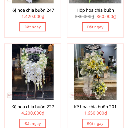
Kệ hoa chia buồn 247
Hộp hoa chia buồn
Giá
Giá
1.420.000
₫
880.000
₫
860.000
₫
gốc
hiện
là:
tại
Đặt ngay
Đặt ngay
880.000₫.
là:
860.00
Kệ hoa chia buồn 227
Kệ hoa chia buồn 201
4.200.000
₫
1.650.000
₫
Đặt ngay
Đặt ngay