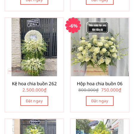
-6%
Kệ hoa chia buồn 262
Hộp hoa chia buồn 06
Giá
Giá
2.500.000
₫
800.000
₫
750.000
₫
gốc
hiện
là:
tại
Đặt ngay
Đặt ngay
800.000₫.
là:
750.00