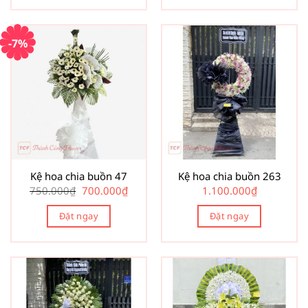
-7%
Kệ hoa chia buồn 47
Kệ hoa chia buồn 263
Giá
Giá
750.000
₫
700.000
₫
1.100.000
₫
gốc
hiện
là:
tại
Đặt ngay
750.000₫.
là:
Đặt ngay
700.000₫.