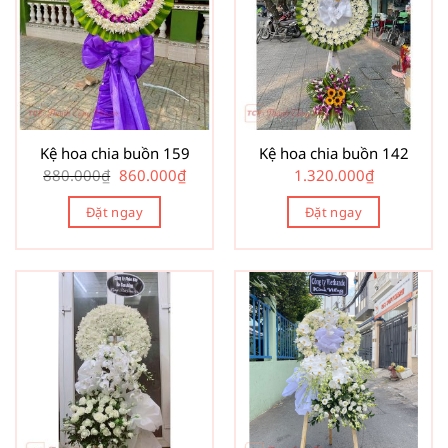
Kệ hoa chia buồn 159
Kệ hoa chia buồn 142
Giá
Giá
880.000
₫
860.000
₫
1.320.000
₫
gốc
hiện
là:
tại
Đặt ngay
880.000₫.
là:
Đặt ngay
860.000₫.