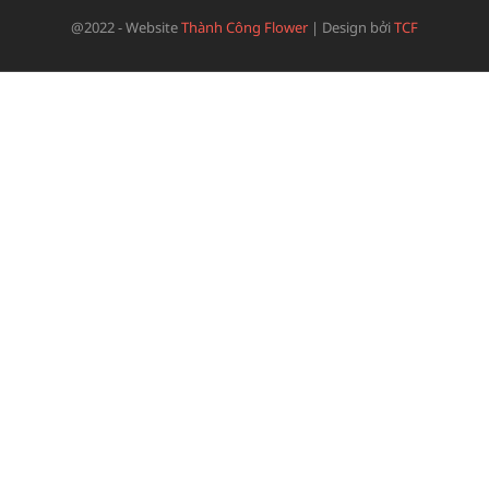
@2022 - Website
Thành Công Flower
|
Design bởi
TCF