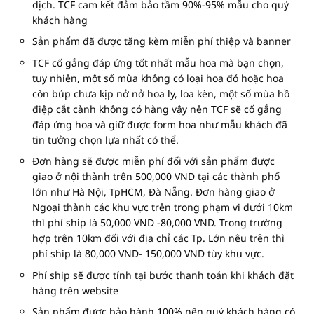
dịch. TCF cam kết đảm bảo tầm 90%-95% mẫu cho quý
khách hàng
Sản phẩm đã được tặng kèm miễn phí thiệp và banner
TCF cố gắng đáp ứng tốt nhất mẫu hoa mà bạn chọn,
tuy nhiên, một số mùa không có loại hoa đó hoặc hoa
còn búp chưa kịp nở nở hoa ly, loa kèn, một số mùa hồ
điệp cắt cành không có hàng vậy nên TCF sẽ cố gắng
đáp ứng hoa và giữ được form hoa như mẫu khách đã
tin tưởng chọn lựa nhất có thể.
Đơn hàng sẽ được miễn phí đối với sản phẩm được
giao ở nội thành trên 500,000 VND tại các thành phố
lớn như Hà Nội, TpHCM, Đà Nẵng. Đơn hàng giao ở
Ngoại thành các khu vực trên trong phạm vi dưới 10km
thì phí ship là 50,000 VND -80,000 VND. Trong trường
hợp trên 10km đối với địa chỉ các Tp. Lớn nêu trên thì
phí ship là 80,000 VND- 150,000 VND tùy khu vực.
Phí ship sẽ được tính tại bước thanh toán khi khách đặt
hàng trên website
Sản phẩm được bảo hành 100% nên quý khách hàng có