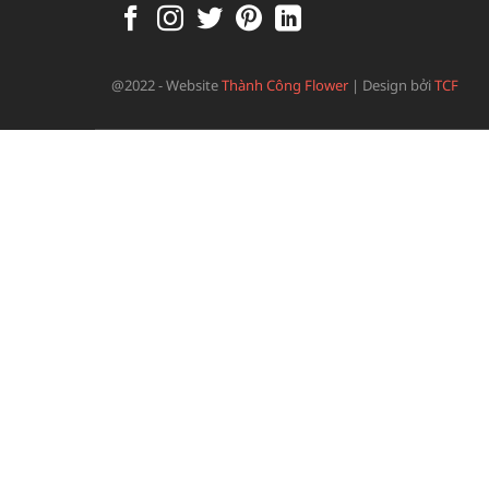
@2022 - Website
Thành Công Flower
|
Design bởi
TCF