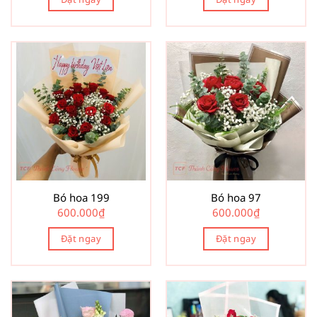
550.000₫.
Bó hoa 199
Bó hoa 97
600.000
₫
600.000
₫
Đặt ngay
Đặt ngay