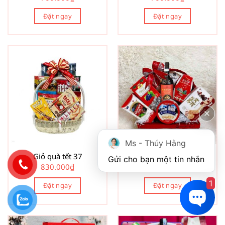
Đặt ngay
Đặt ngay
Ms - Thúy Hằng
Giỏ quà tết 37
Giỏ quà tết 39
Gửi cho bạn một tin nhắn
830.000
₫
830.000
₫
1
Đặt ngay
Đặt ngay