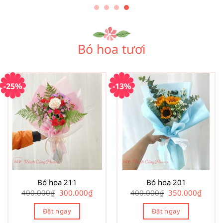
Bó hoa tươi
-25%
-13%
Bó hoa 211
Bó hoa 201
Giá
Giá
Giá
Giá
400.000
₫
300.000
₫
400.000
₫
350.000
₫
gốc
hiện
gốc
hiện
là:
tại
là:
tại
Đặt ngay
400.000₫.
là:
Đặt ngay
400.000₫.
là:
300.000₫.
350.00