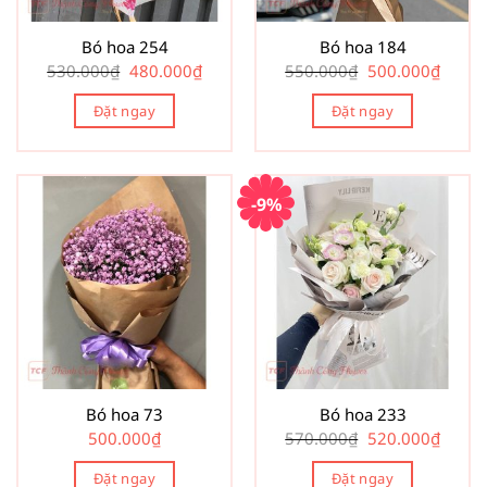
Bó hoa 254
Bó hoa 184
Giá
Giá
Giá
Giá
530.000
₫
480.000
₫
550.000
₫
500.000
₫
gốc
hiện
gốc
hiện
là:
tại
là:
tại
Đặt ngay
530.000₫.
là:
Đặt ngay
550.000₫.
là:
480.000₫.
500.00
-9%
Bó hoa 73
Bó hoa 233
Giá
Giá
500.000
₫
570.000
₫
520.000
₫
gốc
hiện
là:
tại
Đặt ngay
Đặt ngay
570.000₫.
là: