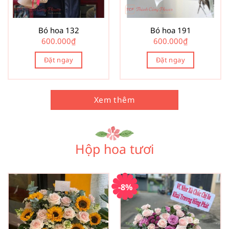
Bó hoa 132
Bó hoa 191
600.000
₫
600.000
₫
Đặt ngay
Đặt ngay
Xem thêm
Hộp hoa tươi
-8%