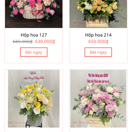
Hộp hoa 127
Hộp hoa 214
Giá
Giá
680.000
₫
630.000
₫
650.000
₫
gốc
hiện
là:
tại
Đặt ngay
680.000₫.
là:
Đặt ngay
630.000₫.