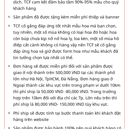
dịch. TCF cam kết đảm bảo tầm 90%-95% mẫu cho quý
khách hàng
Sản phẩm đã được tặng kèm miễn phí thiệp và banner
TCF cố gắng đáp ứng tốt nhất mẫu hoa mà bạn chọn,
tuy nhiên, một số mùa không có loại hoa đó hoặc hoa
còn búp chưa kịp nở nở hoa ly, loa kèn, một số mùa hồ
điệp cắt cành không có hàng vậy nên TCF sẽ cố gắng
đáp ứng hoa và giữ được form hoa như mẫu khách đã
tin tưởng chọn lựa nhất có thể.
Đơn hàng sẽ được miễn phí đối với sản phẩm được
giao ở nội thành trên 500,000 VND tại các thành phố
lớn như Hà Nội, TpHCM, Đà Nẵng. Đơn hàng giao ở
Ngoại thành các khu vực trên trong phạm vi dưới 10km
thì phí ship là 50,000 VND -80,000 VND. Trong trường
hợp trên 10km đối với địa chỉ các Tp. Lớn nêu trên thì
phí ship là 80,000 VND- 150,000 VND tùy khu vực.
Phí ship sẽ được tính tại bước thanh toán khi khách đặt
hàng trên website
Sản phẩm được bảo hành 100% nên quý khách hàng có