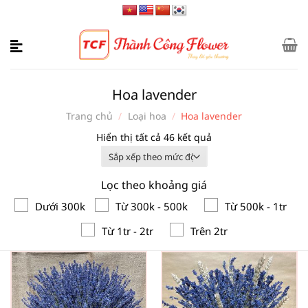
Bỏ
qua
nội
dung
Hoa lavender
Trang chủ
/
Loại hoa
/
Hoa lavender
Đã
Hiển thị tất cả 46 kết quả
sắp
xếp
Lọc theo khoảng giá
theo
mức
Dưới 300k
Từ 300k - 500k
Từ 500k - 1tr
độ
Từ 1tr - 2tr
Trên 2tr
phổ
biến