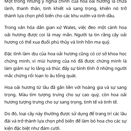
Một trong những ý nghĩa chính của hoa oải hương là chữa
lành, thanh thản, tinh khiết và sang trọng, khiến nó trở
thành lựa chọn phổ biến cho các khu vườn và tinh dầu.
Trong văn hóa dân gian xứ Wales, việc đeo một cành hoa
oải hương được coi là may mắn. Người ta tin rằng cây oải
hương có thể xua đuổi phù thủy và linh hồn ma quỷ.
Đặc tính làm dịu của hoa oải hương cũng có cơ sở khoa học
chứng minh, vì mùi hương của nó đã được chứng minh là
làm giảm sự lo lắng và thúc đẩy sự bình tĩnh ở những người
mắc chứng rối loạn lo âu tổng quát.
Hoa oải hương từ lâu đã gắn liền với hoàng gia và sự sang
trọng. Màu tím tượng trưng cho sự cao quý, còn hoa oải
hương tượng trưng cho sự sang trọng, tinh tế và tinh tế.
Do đó, loại cây này thường được sử dụng để trang trí các lâu
đài và trở thành lựa chọn phổ biến để làm bó hoa cho các sự
kiện đặc biệt như đám cưới.