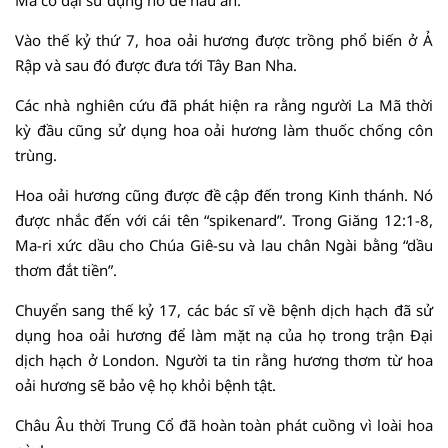
Mã cổ đại sử dụng nó để nấu ăn.
Vào thế kỷ thứ 7, hoa oải hương được trồng phổ biến ở Ả
Rập và sau đó được đưa tới Tây Ban Nha.
Các nhà nghiên cứu đã phát hiện ra rằng người La Mã thời
kỳ đầu cũng sử dụng hoa oải hương làm thuốc chống côn
trùng.
Hoa oải hương cũng được đề cập đến trong Kinh thánh. Nó
được nhắc đến với cái tên “spikenard”. Trong Giăng 12:1-8,
Ma-ri xức dầu cho Chúa Giê-su và lau chân Ngài bằng “dầu
thơm đắt tiền”.
Chuyển sang thế kỷ 17, các bác sĩ về bệnh dịch hạch đã sử
dụng hoa oải hương để làm mặt nạ của họ trong trận Đại
dịch hạch ở London. Người ta tin rằng hương thơm từ hoa
oải hương sẽ bảo vệ họ khỏi bệnh tật.
Châu Âu thời Trung Cổ đã hoàn toàn phát cuồng vì loài hoa