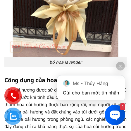
bó hoa lavender
Công dụng của hoa lavender
Ms - Thúy Hằng
Hoa oải hương được sử dụng rộng rãi để mang lại giấc ngủ
Gửi cho bạn một tin nhắn
ngon. Trước khi tinh dầu oải hương và các sản phẩm có mùi
thơm hoa oải hương được bán rộng rãi, mọi người sẽ phơi
1
khô hoa oải hương và đặt chúng vào túi dưới gối hoặc cắm
bình hoa oải hương trong phòng ngủ, các nghiên cứu gần
đây đang chỉ ra khả năng thực sự của hoa oải hương trong