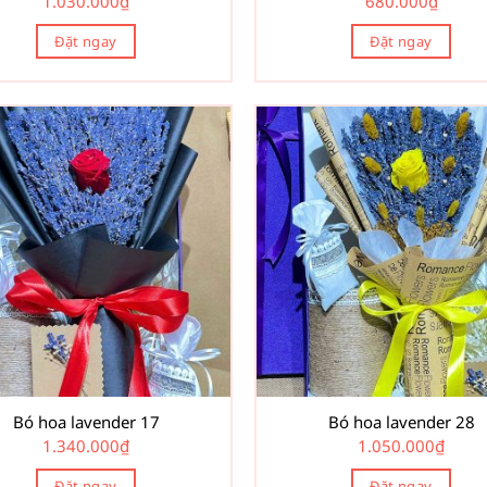
1.030.000
₫
680.000
₫
Đặt ngay
Đặt ngay
Bó hoa lavender 17
Bó hoa lavender 28
1.340.000
₫
1.050.000
₫
Đặt ngay
Đặt ngay