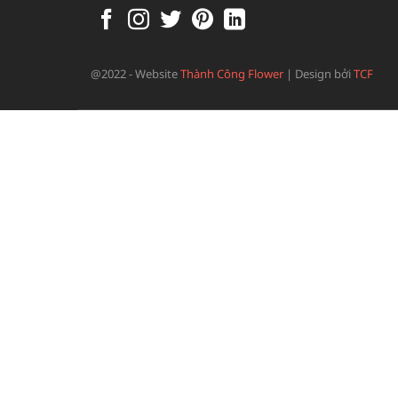
@2022 - Website
Thành Công Flower
|
Design bởi
TCF