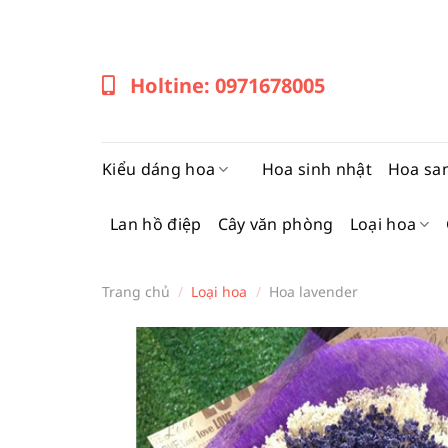
Bỏ
qua
nội
Holtine: 0971678005
dung
Kiểu dáng hoa
Hoa sinh nhật
Hoa sa
Lan hồ điệp
Cây văn phòng
Loại hoa
Trang chủ
/
Loại hoa
/
Hoa lavender