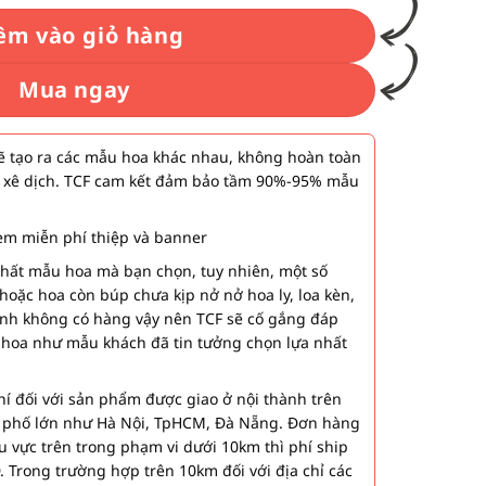
êm vào giỏ hàng
Mua ngay
 tạo ra các mẫu hoa khác nhau, không hoàn toàn
 xê dịch. TCF cam kết đảm bảo tầm 90%-95% mẫu
m miễn phí thiệp và banner
nhất mẫu hoa mà bạn chọn, tuy nhiên, một số
hoặc hoa còn búp chưa kịp nở nở hoa ly, loa kèn,
ành không có hàng vậy nên TCF sẽ cố gắng đáp
 hoa như mẫu khách đã tin tưởng chọn lựa nhất
í đối với sản phẩm được giao ở nội thành trên
h phố lớn như Hà Nội, TpHCM, Đà Nẵng. Đơn hàng
u vực trên trong phạm vi dưới 10km thì phí ship
. Trong trường hợp trên 10km đối với địa chỉ các