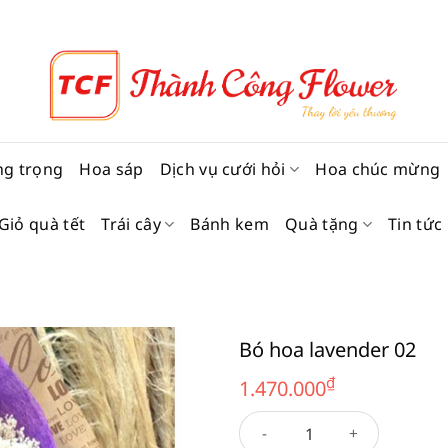
ng trọng
Hoa sáp
Dịch vụ cưới hỏi
Hoa chúc mừng
Giỏ quà tết
Trái cây
Bánh kem
Quà tặng
Tin tức
Bó hoa lavender 02
₫
1.470.000
Bó hoa lavender 02 số lượng