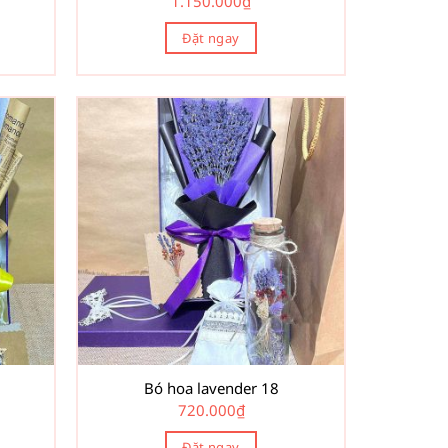
1.150.000
₫
Đặt ngay
Bó hoa lavender 18
720.000
₫
Đặt ngay