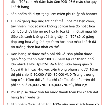
dịch. TCF cam kết đảm bảo tầm 90%-95% mẫu cho quý
khách hàng
Sản phẩm đã được tặng kèm miễn phí thiệp và banner
TCF cố gắng đáp ứng tốt nhất mẫu hoa mà bạn chọn,
tuy nhiên, một số mùa không có loại hoa đó hoặc hoa
còn búp chưa kịp nở nở hoa ly, loa kèn, một số mùa hồ
điệp cắt cành không có hàng vậy nên TCF sẽ cố gắng
đáp ứng hoa và giữ được form hoa như mẫu khách đã
tin tưởng chọn lựa nhất có thể.
Đơn hàng sẽ được miễn phí đối với sản phẩm được
giao ở nội thành trên 500,000 VND tại các thành phố
lớn như Hà Nội, TpHCM, Đà Nẵng. Đơn hàng giao ở
Ngoại thành các khu vực trên trong phạm vi dưới 10km
thì phí ship là 50,000 VND -80,000 VND. Trong trường
hợp trên 10km đối với địa chỉ các Tp. Lớn nêu trên thì
phí ship là 80,000 VND- 150,000 VND tùy khu vực.
Phí ship sẽ được tính tại bước thanh toán khi khách đặt
hàng trên website
Sản phẩm được bảo hành 100% nên quý khách hàng có