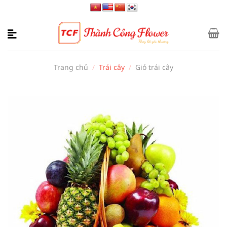
Bỏ
qua
nội
dung
Trang chủ
/
Trái cây
/
Giỏ trái cây