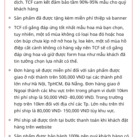
dịch. TCF cam kết đảm bảo tầm 90%-95% mẫu cho quý
khách hàng
Sản phẩm đã được tặng kèm miễn phí thiệp và banner
TCF cố gắng đáp ứng tốt nhất mẫu hoa mà bạn chọn,
tuy nhiên, một số mùa không có loại hoa đó hoặc hoa
còn búp chưa kịp nở nở hoa ly, loa kèn, một số mùa hồ
điệp cắt cành không có hàng vậy nên TCF sẽ cố gắng
đáp ứng hoa và giữ được form hoa như mẫu khách đã
tin tưởng chọn lựa nhất có thể.
Đơn hàng sẽ được miễn phí đối với sản phẩm được
giao ở nội thành trên 500,000 VND tại các thành phố
lớn như Hà Nội, TpHCM, Đà Nẵng. Đơn hàng giao ở
Ngoại thành các khu vực trên trong phạm vi dưới 10km
thì phí ship là 50,000 VND -80,000 VND. Trong trường
hợp trên 10km đối với địa chỉ các Tp. Lớn nêu trên thì
phí ship là 80,000 VND- 150,000 VND tùy khu vực.
Phí ship sẽ được tính tại bước thanh toán khi khách đặt
hàng trên website
Sản phẩm được bảo hành 100% nên quý khách hàng có