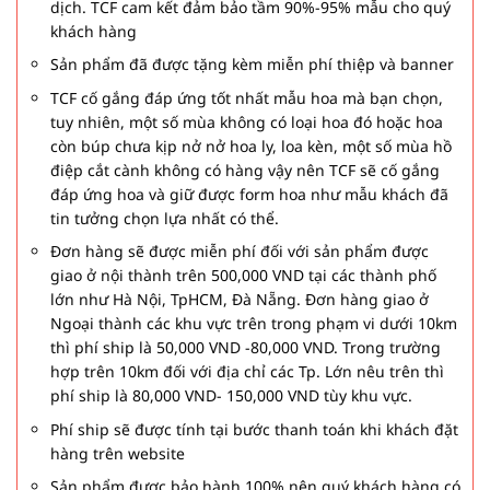
dịch. TCF cam kết đảm bảo tầm 90%-95% mẫu cho quý
khách hàng
Sản phẩm đã được tặng kèm miễn phí thiệp và banner
TCF cố gắng đáp ứng tốt nhất mẫu hoa mà bạn chọn,
tuy nhiên, một số mùa không có loại hoa đó hoặc hoa
còn búp chưa kịp nở nở hoa ly, loa kèn, một số mùa hồ
điệp cắt cành không có hàng vậy nên TCF sẽ cố gắng
đáp ứng hoa và giữ được form hoa như mẫu khách đã
tin tưởng chọn lựa nhất có thể.
Đơn hàng sẽ được miễn phí đối với sản phẩm được
giao ở nội thành trên 500,000 VND tại các thành phố
lớn như Hà Nội, TpHCM, Đà Nẵng. Đơn hàng giao ở
Ngoại thành các khu vực trên trong phạm vi dưới 10km
thì phí ship là 50,000 VND -80,000 VND. Trong trường
hợp trên 10km đối với địa chỉ các Tp. Lớn nêu trên thì
phí ship là 80,000 VND- 150,000 VND tùy khu vực.
Phí ship sẽ được tính tại bước thanh toán khi khách đặt
hàng trên website
Sản phẩm được bảo hành 100% nên quý khách hàng có