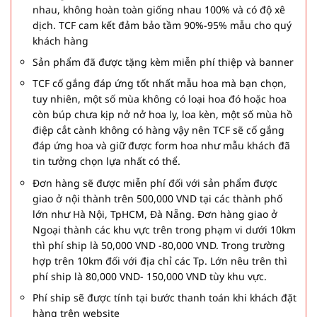
nhau, không hoàn toàn giống nhau 100% và có độ xê
dịch. TCF cam kết đảm bảo tầm 90%-95% mẫu cho quý
khách hàng
Sản phẩm đã được tặng kèm miễn phí thiệp và banner
TCF cố gắng đáp ứng tốt nhất mẫu hoa mà bạn chọn,
tuy nhiên, một số mùa không có loại hoa đó hoặc hoa
còn búp chưa kịp nở nở hoa ly, loa kèn, một số mùa hồ
điệp cắt cành không có hàng vậy nên TCF sẽ cố gắng
đáp ứng hoa và giữ được form hoa như mẫu khách đã
tin tưởng chọn lựa nhất có thể.
Đơn hàng sẽ được miễn phí đối với sản phẩm được
giao ở nội thành trên 500,000 VND tại các thành phố
lớn như Hà Nội, TpHCM, Đà Nẵng. Đơn hàng giao ở
Ngoại thành các khu vực trên trong phạm vi dưới 10km
thì phí ship là 50,000 VND -80,000 VND. Trong trường
hợp trên 10km đối với địa chỉ các Tp. Lớn nêu trên thì
phí ship là 80,000 VND- 150,000 VND tùy khu vực.
Phí ship sẽ được tính tại bước thanh toán khi khách đặt
hàng trên website