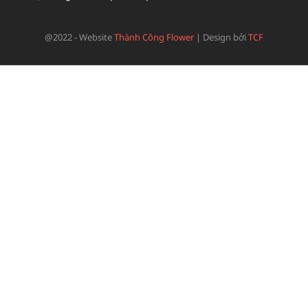
@2022 - Website
Thành Công Flower
|
Design bởi
TCF