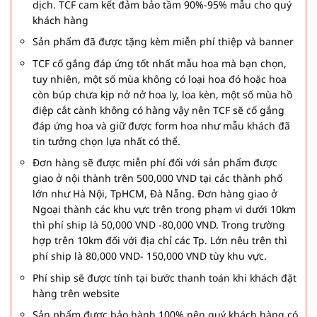
dịch. TCF cam kết đảm bảo tầm 90%-95% mẫu cho quý
khách hàng
Sản phẩm đã được tặng kèm miễn phí thiệp và banner
TCF cố gắng đáp ứng tốt nhất mẫu hoa mà bạn chọn,
tuy nhiên, một số mùa không có loại hoa đó hoặc hoa
còn búp chưa kịp nở nở hoa ly, loa kèn, một số mùa hồ
điệp cắt cành không có hàng vậy nên TCF sẽ cố gắng
đáp ứng hoa và giữ được form hoa như mẫu khách đã
tin tưởng chọn lựa nhất có thể.
Đơn hàng sẽ được miễn phí đối với sản phẩm được
giao ở nội thành trên 500,000 VND tại các thành phố
lớn như Hà Nội, TpHCM, Đà Nẵng. Đơn hàng giao ở
Ngoại thành các khu vực trên trong phạm vi dưới 10km
thì phí ship là 50,000 VND -80,000 VND. Trong trường
hợp trên 10km đối với địa chỉ các Tp. Lớn nêu trên thì
phí ship là 80,000 VND- 150,000 VND tùy khu vực.
Phí ship sẽ được tính tại bước thanh toán khi khách đặt
hàng trên website
Sản phẩm được bảo hành 100% nên quý khách hàng có