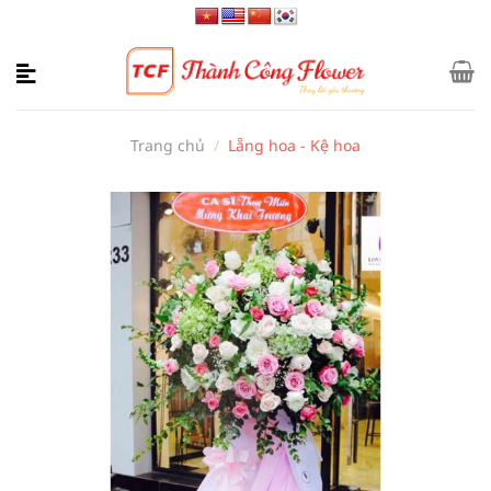
Bỏ
qua
nội
dung
Trang chủ
/
Lẵng hoa - Kệ hoa