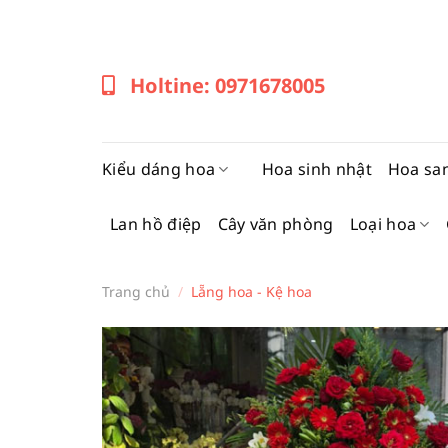
Bỏ
qua
nội
Holtine: 0971678005
dung
Kiểu dáng hoa
Hoa sinh nhật
Hoa sa
Lan hồ điệp
Cây văn phòng
Loại hoa
Trang chủ
/
Lẵng hoa - Kệ hoa