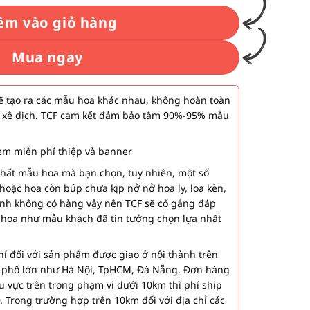
êm vào giỏ hàng
Mua ngay
 tạo ra các mẫu hoa khác nhau, không hoàn toàn
 xê dịch. TCF cam kết đảm bảo tầm 90%-95% mẫu
m miễn phí thiệp và banner
nhất mẫu hoa mà bạn chọn, tuy nhiên, một số
hoặc hoa còn búp chưa kịp nở nở hoa ly, loa kèn,
ành không có hàng vậy nên TCF sẽ cố gắng đáp
 hoa như mẫu khách đã tin tưởng chọn lựa nhất
í đối với sản phẩm được giao ở nội thành trên
h phố lớn như Hà Nội, TpHCM, Đà Nẵng. Đơn hàng
u vực trên trong phạm vi dưới 10km thì phí ship
. Trong trường hợp trên 10km đối với địa chỉ các