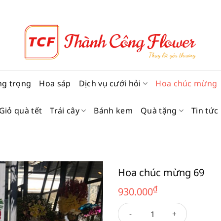
ng trọng
Hoa sáp
Dịch vụ cưới hỏi
Hoa chúc mừng
Giỏ quà tết
Trái cây
Bánh kem
Quà tặng
Tin tức
Hoa chúc mừng 69
₫
930.000
Hoa chúc mừng 69 số lượng