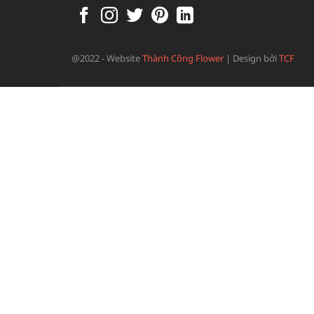
@2022 - Website
Thành Công Flower
|
Design bởi
TCF