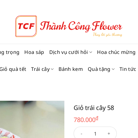
ng trọng
Hoa sáp
Dịch vụ cưới hỏi
Hoa chúc mừng
Giỏ quà tết
Trái cây
Bánh kem
Quà tặng
Tin tức
Giỏ trái cây 58
₫
780.000
Giỏ trái cây 58 số lượng