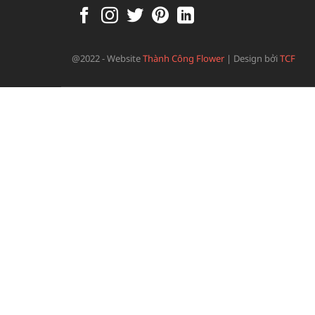
@2022 - Website
Thành Công Flower
|
Design bởi
TCF