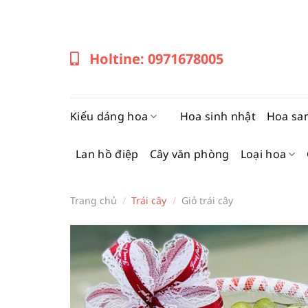
Bỏ
qua
nội
Holtine: 0971678005
dung
Kiểu dáng hoa
Hoa sinh nhật
Hoa sa
Lan hồ điệp
Cây văn phòng
Loại hoa
Trang chủ
/
Trái cây
/
Giỏ trái cây