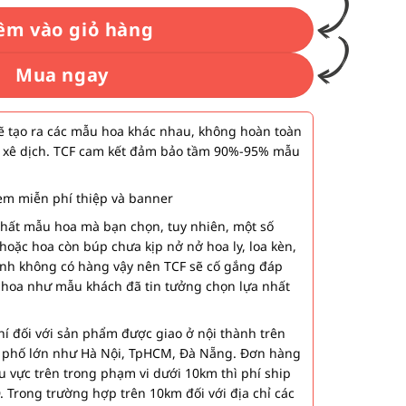
êm vào giỏ hàng
Mua ngay
 tạo ra các mẫu hoa khác nhau, không hoàn toàn
 xê dịch. TCF cam kết đảm bảo tầm 90%-95% mẫu
m miễn phí thiệp và banner
nhất mẫu hoa mà bạn chọn, tuy nhiên, một số
hoặc hoa còn búp chưa kịp nở nở hoa ly, loa kèn,
ành không có hàng vậy nên TCF sẽ cố gắng đáp
 hoa như mẫu khách đã tin tưởng chọn lựa nhất
í đối với sản phẩm được giao ở nội thành trên
h phố lớn như Hà Nội, TpHCM, Đà Nẵng. Đơn hàng
u vực trên trong phạm vi dưới 10km thì phí ship
. Trong trường hợp trên 10km đối với địa chỉ các