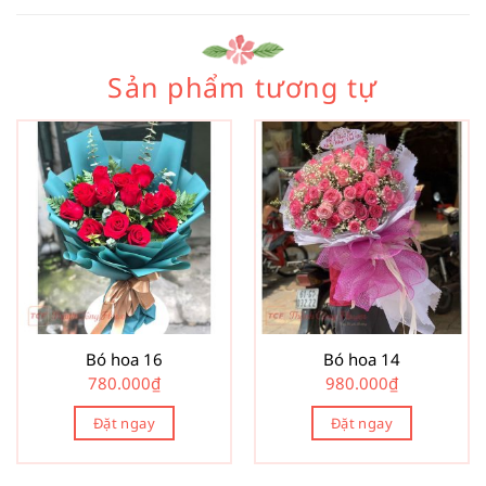
Sản phẩm tương tự
Bó hoa 16
Bó hoa 14
780.000
₫
980.000
₫
Đặt ngay
Đặt ngay