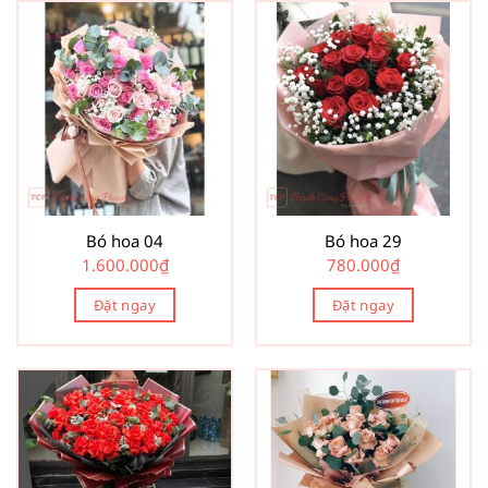
Bó hoa 04
Bó hoa 29
1.600.000
₫
780.000
₫
Đặt ngay
Đặt ngay