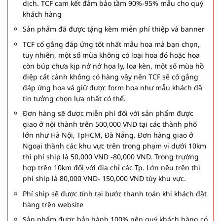
dịch. TCF cam kết đảm bảo tầm 90%-95% mẫu cho quý
khách hàng
Sản phẩm đã được tặng kèm miễn phí thiệp và banner
TCF cố gắng đáp ứng tốt nhất mẫu hoa mà bạn chọn,
tuy nhiên, một số mùa không có loại hoa đó hoặc hoa
còn búp chưa kịp nở nở hoa ly, loa kèn, một số mùa hồ
điệp cắt cành không có hàng vậy nên TCF sẽ cố gắng
đáp ứng hoa và giữ được form hoa như mẫu khách đã
tin tưởng chọn lựa nhất có thể.
Đơn hàng sẽ được miễn phí đối với sản phẩm được
giao ở nội thành trên 500,000 VND tại các thành phố
lớn như Hà Nội, TpHCM, Đà Nẵng. Đơn hàng giao ở
Ngoại thành các khu vực trên trong phạm vi dưới 10km
thì phí ship là 50,000 VND -80,000 VND. Trong trường
hợp trên 10km đối với địa chỉ các Tp. Lớn nêu trên thì
phí ship là 80,000 VND- 150,000 VND tùy khu vực.
Phí ship sẽ được tính tại bước thanh toán khi khách đặt
hàng trên website
Sản phẩm được bảo hành 100% nên quý khách hàng có