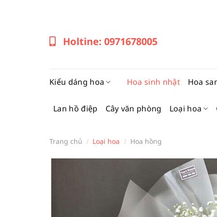
Bỏ
qua
nội
Holtine: 0971678005
dung
Kiểu dáng hoa
Hoa sinh nhật
Hoa sa
Lan hồ điệp
Cây văn phòng
Loại hoa
Trang chủ
/
Loại hoa
/
Hoa hồng