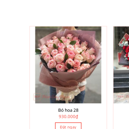
Bó hoa 28
930.000
₫
Đặt ngay