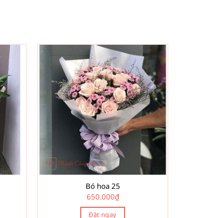
Bó hoa 25
650.000
₫
Đặt ngay