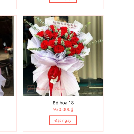
Bó hoa 18
930.000
₫
Đặt ngay