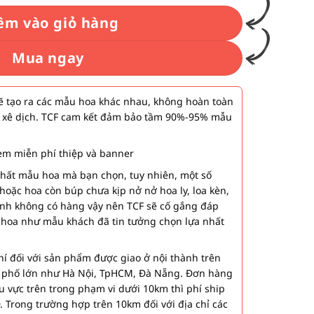
êm vào giỏ hàng
Mua ngay
 tạo ra các mẫu hoa khác nhau, không hoàn toàn
 xê dịch. TCF cam kết đảm bảo tầm 90%-95% mẫu
m miễn phí thiệp và banner
nhất mẫu hoa mà bạn chọn, tuy nhiên, một số
hoặc hoa còn búp chưa kịp nở nở hoa ly, loa kèn,
ành không có hàng vậy nên TCF sẽ cố gắng đáp
 hoa như mẫu khách đã tin tưởng chọn lựa nhất
í đối với sản phẩm được giao ở nội thành trên
h phố lớn như Hà Nội, TpHCM, Đà Nẵng. Đơn hàng
u vực trên trong phạm vi dưới 10km thì phí ship
. Trong trường hợp trên 10km đối với địa chỉ các