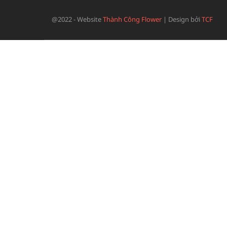
@2022 - Website
Thành Công Flower
|
Design bởi
TCF