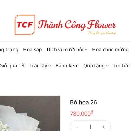
ng trọng
Hoa sáp
Dịch vụ cưới hỏi
Hoa chúc mừng
Giỏ quà tết
Trái cây
Bánh kem
Quà tặng
Tin tức
Bó hoa 26
₫
780.000
Bó hoa 26 số lượng