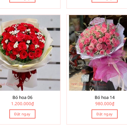
Bó hoa 06
Bó hoa 14
1.200.000
₫
980.000
₫
Đặt ngay
Đặt ngay