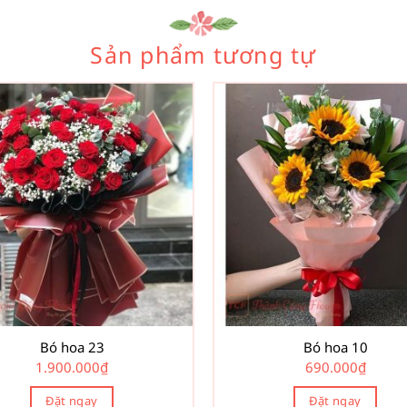
Sản phẩm tương tự
Bó hoa 23
Bó hoa 10
1.900.000
₫
690.000
₫
Đặt ngay
Đặt ngay