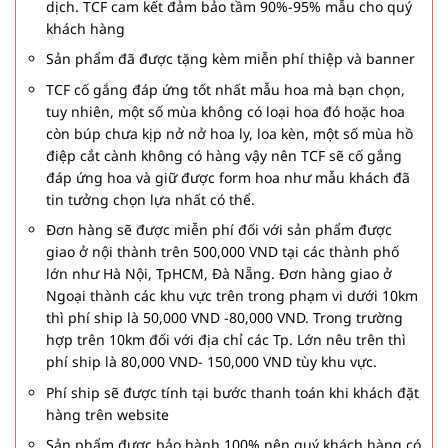
dịch. TCF cam kết đảm bảo tầm 90%-95% mẫu cho quý
khách hàng
Sản phẩm đã được tặng kèm miễn phí thiệp và banner
TCF cố gắng đáp ứng tốt nhất mẫu hoa mà bạn chọn,
tuy nhiên, một số mùa không có loại hoa đó hoặc hoa
còn búp chưa kịp nở nở hoa ly, loa kèn, một số mùa hồ
điệp cắt cành không có hàng vậy nên TCF sẽ cố gắng
đáp ứng hoa và giữ được form hoa như mẫu khách đã
tin tưởng chọn lựa nhất có thể.
Đơn hàng sẽ được miễn phí đối với sản phẩm được
giao ở nội thành trên 500,000 VND tại các thành phố
lớn như Hà Nội, TpHCM, Đà Nẵng. Đơn hàng giao ở
Ngoại thành các khu vực trên trong phạm vi dưới 10km
thì phí ship là 50,000 VND -80,000 VND. Trong trường
hợp trên 10km đối với địa chỉ các Tp. Lớn nêu trên thì
phí ship là 80,000 VND- 150,000 VND tùy khu vực.
Phí ship sẽ được tính tại bước thanh toán khi khách đặt
hàng trên website
Sản phẩm được bảo hành 100% nên quý khách hàng có