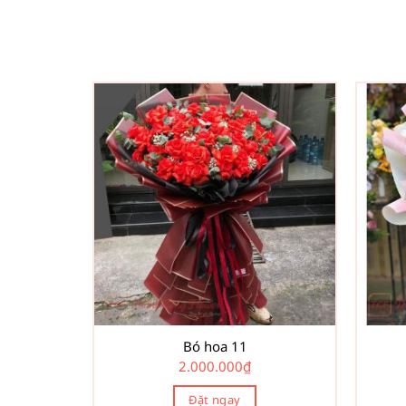
Bó hoa 11
2.000.000
₫
Đặt ngay