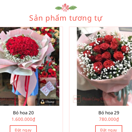
Sản phẩm tương tự
Bó hoa 20
Bó hoa 29
1.600.000
₫
780.000
₫
Đặt ngay
Đặt ngay