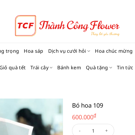
ng trọng
Hoa sáp
Dịch vụ cưới hỏi
Hoa chúc mừng
Giỏ quà tết
Trái cây
Bánh kem
Quà tặng
Tin tức
Bó hoa 109
₫
600.000
Bó hoa 109 số lượng