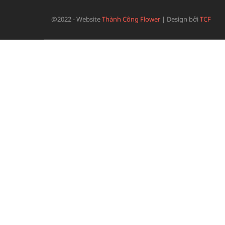
@2022 - Website
Thành Công Flower
|
Design bởi
TCF