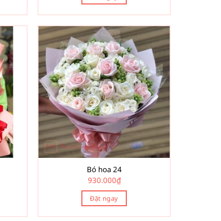
Bó hoa 24
930.000
₫
Đặt ngay