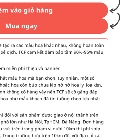
êm vào giỏ hàng
Mua ngay
 tạo ra các mẫu hoa khác nhau, không hoàn toàn
 xê dịch. TCF cam kết đảm bảo tầm 90%-95% mẫu
m miễn phí thiệp và banner
nhất mẫu hoa mà bạn chọn, tuy nhiên, một số
hoặc hoa còn búp chưa kịp nở nở hoa ly, loa kèn,
ành không có hàng vậy nên TCF sẽ cố gắng đáp
 hoa như mẫu khách đã tin tưởng chọn lựa nhất
í đối với sản phẩm được giao ở nội thành trên
h phố lớn như Hà Nội, TpHCM, Đà Nẵng. Đơn hàng
u vực trên trong phạm vi dưới 10km thì phí ship
. Trong trường hợp trên 10km đối với địa chỉ các