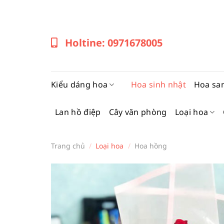
Bỏ
qua
nội
Holtine: 0971678005
dung
Kiểu dáng hoa
Hoa sinh nhật
Hoa sa
Lan hồ điệp
Cây văn phòng
Loại hoa
Trang chủ
/
Loại hoa
/
Hoa hồng