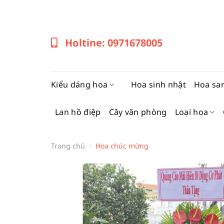
Bỏ
qua
nội
Holtine: 0971678005
dung
Kiểu dáng hoa
Hoa sinh nhật
Hoa sa
Lan hồ điệp
Cây văn phòng
Loại hoa
Trang chủ
/
Hoa chúc mừng