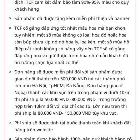
dịch. TCF cam kết đảm bảo tầm 90%-95% mẫu cho quý
khách hàng
Sản phẩm đã được tặng kèm miễn phí thiệp và banner
TCF cố gắng đáp ứng tốt nhất mẫu hoa mà bạn chọn,
tuy nhiên, một số mùa không có loại hoa đó hoặc hoa
còn búp chưa kịp nở nở hoa ly, loa kèn, một số mùa hồ
điệp cắt cành không có hàng vậy nên TCF sẽ cố gắng
đáp ứng hoa và giữ được form hoa như mẫu khách đã
tin tưởng chọn lựa nhất có thể.
Đơn hàng sẽ được miễn phí đối với sản phẩm được
giao ở nội thành trên 500,000 VND tại các thành phố
lớn như Hà Nội, TpHCM, Đà Nẵng. Đơn hàng giao ở
Ngoại thành các khu vực trên trong phạm vi dưới 10km
thì phí ship là 50,000 VND -80,000 VND. Trong trường
hợp trên 10km đối với địa chỉ các Tp. Lớn nêu trên thì
phí ship là 80,000 VND- 150,000 VND tùy khu vực.
Phí ship sẽ được tính tại bước thanh toán khi khách đặt
hàng trên website
Sản phẩm được bảo hành 100% nên quý khách hàng có