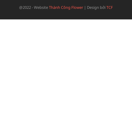
@2022 - Website
Thành Công Flower
|
Design bởi
TCF