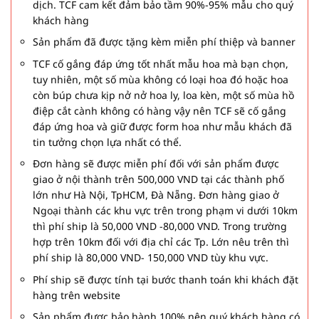
dịch. TCF cam kết đảm bảo tầm 90%-95% mẫu cho quý
khách hàng
Sản phẩm đã được tặng kèm miễn phí thiệp và banner
TCF cố gắng đáp ứng tốt nhất mẫu hoa mà bạn chọn,
tuy nhiên, một số mùa không có loại hoa đó hoặc hoa
còn búp chưa kịp nở nở hoa ly, loa kèn, một số mùa hồ
điệp cắt cành không có hàng vậy nên TCF sẽ cố gắng
đáp ứng hoa và giữ được form hoa như mẫu khách đã
tin tưởng chọn lựa nhất có thể.
Đơn hàng sẽ được miễn phí đối với sản phẩm được
giao ở nội thành trên 500,000 VND tại các thành phố
lớn như Hà Nội, TpHCM, Đà Nẵng. Đơn hàng giao ở
Ngoại thành các khu vực trên trong phạm vi dưới 10km
thì phí ship là 50,000 VND -80,000 VND. Trong trường
hợp trên 10km đối với địa chỉ các Tp. Lớn nêu trên thì
phí ship là 80,000 VND- 150,000 VND tùy khu vực.
Phí ship sẽ được tính tại bước thanh toán khi khách đặt
hàng trên website
Sản phẩm được bảo hành 100% nên quý khách hàng có