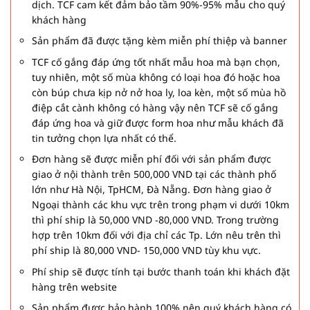
dịch. TCF cam kết đảm bảo tầm 90%-95% mẫu cho quý
khách hàng
Sản phẩm đã được tặng kèm miễn phí thiệp và banner
TCF cố gắng đáp ứng tốt nhất mẫu hoa mà bạn chọn,
tuy nhiên, một số mùa không có loại hoa đó hoặc hoa
còn búp chưa kịp nở nở hoa ly, loa kèn, một số mùa hồ
điệp cắt cành không có hàng vậy nên TCF sẽ cố gắng
đáp ứng hoa và giữ được form hoa như mẫu khách đã
tin tưởng chọn lựa nhất có thể.
Đơn hàng sẽ được miễn phí đối với sản phẩm được
giao ở nội thành trên 500,000 VND tại các thành phố
lớn như Hà Nội, TpHCM, Đà Nẵng. Đơn hàng giao ở
Ngoại thành các khu vực trên trong phạm vi dưới 10km
thì phí ship là 50,000 VND -80,000 VND. Trong trường
hợp trên 10km đối với địa chỉ các Tp. Lớn nêu trên thì
phí ship là 80,000 VND- 150,000 VND tùy khu vực.
Phí ship sẽ được tính tại bước thanh toán khi khách đặt
hàng trên website
Sản phẩm được bảo hành 100% nên quý khách hàng có