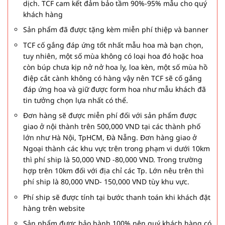
dịch. TCF cam kết đảm bảo tầm 90%-95% mẫu cho quý
khách hàng
Sản phẩm đã được tặng kèm miễn phí thiệp và banner
TCF cố gắng đáp ứng tốt nhất mẫu hoa mà bạn chọn,
tuy nhiên, một số mùa không có loại hoa đó hoặc hoa
còn búp chưa kịp nở nở hoa ly, loa kèn, một số mùa hồ
điệp cắt cành không có hàng vậy nên TCF sẽ cố gắng
đáp ứng hoa và giữ được form hoa như mẫu khách đã
tin tưởng chọn lựa nhất có thể.
Đơn hàng sẽ được miễn phí đối với sản phẩm được
giao ở nội thành trên 500,000 VND tại các thành phố
lớn như Hà Nội, TpHCM, Đà Nẵng. Đơn hàng giao ở
Ngoại thành các khu vực trên trong phạm vi dưới 10km
thì phí ship là 50,000 VND -80,000 VND. Trong trường
hợp trên 10km đối với địa chỉ các Tp. Lớn nêu trên thì
phí ship là 80,000 VND- 150,000 VND tùy khu vực.
Phí ship sẽ được tính tại bước thanh toán khi khách đặt
hàng trên website
Sản phẩm được bảo hành 100% nên quý khách hàng có