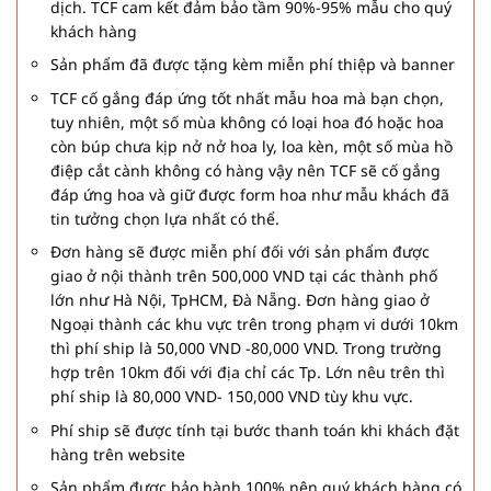
dịch. TCF cam kết đảm bảo tầm 90%-95% mẫu cho quý
khách hàng
Sản phẩm đã được tặng kèm miễn phí thiệp và banner
TCF cố gắng đáp ứng tốt nhất mẫu hoa mà bạn chọn,
tuy nhiên, một số mùa không có loại hoa đó hoặc hoa
còn búp chưa kịp nở nở hoa ly, loa kèn, một số mùa hồ
điệp cắt cành không có hàng vậy nên TCF sẽ cố gắng
đáp ứng hoa và giữ được form hoa như mẫu khách đã
tin tưởng chọn lựa nhất có thể.
Đơn hàng sẽ được miễn phí đối với sản phẩm được
giao ở nội thành trên 500,000 VND tại các thành phố
lớn như Hà Nội, TpHCM, Đà Nẵng. Đơn hàng giao ở
Ngoại thành các khu vực trên trong phạm vi dưới 10km
thì phí ship là 50,000 VND -80,000 VND. Trong trường
hợp trên 10km đối với địa chỉ các Tp. Lớn nêu trên thì
phí ship là 80,000 VND- 150,000 VND tùy khu vực.
Phí ship sẽ được tính tại bước thanh toán khi khách đặt
hàng trên website
Sản phẩm được bảo hành 100% nên quý khách hàng có