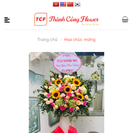
Bỏ
qua
nội
dung
Trang chủ
/
Hoa chúc mừng