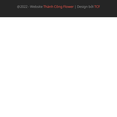
@2022 - Website
Thành Công Flower
|
Design bởi
TCF