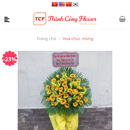
Bỏ
qua
nội
dung
Trang chủ
/
Hoa chúc mừng
-23%