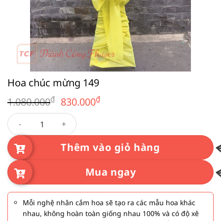
Hoa chúc mừng 149
Giá
Giá
₫
₫
1.080.000
830.000
gốc
hiện
Hoa chúc mừng 149 số lượng
là:
tại
1.080.000₫.
là:
830.000₫.
Thêm vào giỏ hàng
Mua ngay
Mỗi nghệ nhân cắm hoa sẽ tạo ra các mẫu hoa khác
nhau, không hoàn toàn giống nhau 100% và có độ xê