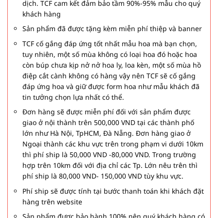
dịch. TCF cam kết đảm bảo tầm 90%-95% mẫu cho quý
khách hàng
Sản phẩm đã được tặng kèm miễn phí thiệp và banner
TCF cố gắng đáp ứng tốt nhất mẫu hoa mà bạn chọn,
tuy nhiên, một số mùa không có loại hoa đó hoặc hoa
còn búp chưa kịp nở nở hoa ly, loa kèn, một số mùa hồ
điệp cắt cành không có hàng vậy nên TCF sẽ cố gắng
đáp ứng hoa và giữ được form hoa như mẫu khách đã
tin tưởng chọn lựa nhất có thể.
Đơn hàng sẽ được miễn phí đối với sản phẩm được
giao ở nội thành trên 500,000 VND tại các thành phố
lớn như Hà Nội, TpHCM, Đà Nẵng. Đơn hàng giao ở
Ngoại thành các khu vực trên trong phạm vi dưới 10km
thì phí ship là 50,000 VND -80,000 VND. Trong trường
hợp trên 10km đối với địa chỉ các Tp. Lớn nêu trên thì
phí ship là 80,000 VND- 150,000 VND tùy khu vực.
Phí ship sẽ được tính tại bước thanh toán khi khách đặt
hàng trên website
Sản phẩm được bảo hành 100% nên quý khách hàng có