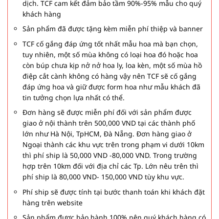
dịch. TCF cam kết đảm bảo tầm 90%-95% mẫu cho quý
khách hàng
Sản phẩm đã được tặng kèm miễn phí thiệp và banner
TCF cố gắng đáp ứng tốt nhất mẫu hoa mà bạn chọn,
tuy nhiên, một số mùa không có loại hoa đó hoặc hoa
còn búp chưa kịp nở nở hoa ly, loa kèn, một số mùa hồ
điệp cắt cành không có hàng vậy nên TCF sẽ cố gắng
đáp ứng hoa và giữ được form hoa như mẫu khách đã
tin tưởng chọn lựa nhất có thể.
Đơn hàng sẽ được miễn phí đối với sản phẩm được
giao ở nội thành trên 500,000 VND tại các thành phố
lớn như Hà Nội, TpHCM, Đà Nẵng. Đơn hàng giao ở
Ngoại thành các khu vực trên trong phạm vi dưới 10km
thì phí ship là 50,000 VND -80,000 VND. Trong trường
hợp trên 10km đối với địa chỉ các Tp. Lớn nêu trên thì
phí ship là 80,000 VND- 150,000 VND tùy khu vực.
Phí ship sẽ được tính tại bước thanh toán khi khách đặt
hàng trên website
Sản phẩm được bảo hành 100% nên quý khách hàng có