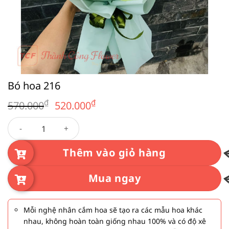
Bó hoa 216
Giá
Giá
₫
₫
570.000
520.000
gốc
hiện
Bó hoa 216 số lượng
là:
tại
570.000₫.
là:
520.000₫.
Thêm vào giỏ hàng
Mua ngay
Mỗi nghệ nhân cắm hoa sẽ tạo ra các mẫu hoa khác
nhau, không hoàn toàn giống nhau 100% và có độ xê