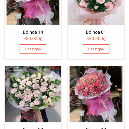
Bó hoa 14
Bó hoa 01
980.000
₫
650.000
₫
Đặt ngay
Đặt ngay