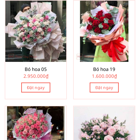
Bó hoa 05
Bó hoa 19
2.950.000
₫
1.600.000
₫
Đặt ngay
Đặt ngay