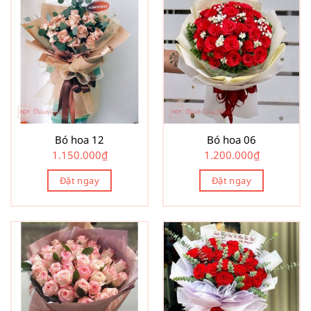
Bó hoa 12
Bó hoa 06
1.150.000
₫
1.200.000
₫
Đặt ngay
Đặt ngay