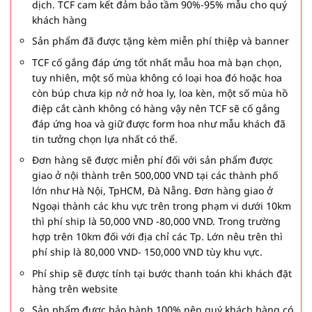
dịch. TCF cam kết đảm bảo tầm 90%-95% mẫu cho quý
khách hàng
Sản phẩm đã được tặng kèm miễn phí thiệp và banner
TCF cố gắng đáp ứng tốt nhất mẫu hoa mà bạn chọn,
tuy nhiên, một số mùa không có loại hoa đó hoặc hoa
còn búp chưa kịp nở nở hoa ly, loa kèn, một số mùa hồ
điệp cắt cành không có hàng vậy nên TCF sẽ cố gắng
đáp ứng hoa và giữ được form hoa như mẫu khách đã
tin tưởng chọn lựa nhất có thể.
Đơn hàng sẽ được miễn phí đối với sản phẩm được
giao ở nội thành trên 500,000 VND tại các thành phố
lớn như Hà Nội, TpHCM, Đà Nẵng. Đơn hàng giao ở
Ngoại thành các khu vực trên trong phạm vi dưới 10km
thì phí ship là 50,000 VND -80,000 VND. Trong trường
hợp trên 10km đối với địa chỉ các Tp. Lớn nêu trên thì
phí ship là 80,000 VND- 150,000 VND tùy khu vực.
Phí ship sẽ được tính tại bước thanh toán khi khách đặt
hàng trên website
Sản phẩm được bảo hành 100% nên quý khách hàng có