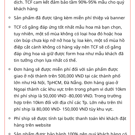
dịch. TCF cam kết đảm bảo tầm 90%-95% mẫu cho quý
khách hàng
Sản phẩm đã được tặng kèm miễn phí thiệp và banner
TCF cố gắng đáp ứng tốt nhất mẫu hoa mà bạn chọn,
tuy nhiên, một số mùa không có loại hoa đó hoặc hoa
còn búp chưa kịp nở nở hoa ly, loa kèn, một số mùa hồ
điệp cắt cành không có hàng vậy nên TCF sẽ cố gắng
đáp ứng hoa và giữ được form hoa như mẫu khách đã
tin tưởng chọn lựa nhất có thể.
Đơn hàng sẽ được miễn phí đối với sản phẩm được
giao ở nội thành trên 500,000 VND tại các thành phố
lớn như Hà Nội, TpHCM, Đà Nẵng. Đơn hàng giao ở
Ngoại thành các khu vực trên trong phạm vi dưới 10km
thì phí ship là 50,000 VND -80,000 VND. Trong trường
hợp trên 10km đối với địa chỉ các Tp. Lớn nêu trên thì
phí ship là 80,000 VND- 150,000 VND tùy khu vực.
Phí ship sẽ được tính tại bước thanh toán khi khách đặt
hàng trên website
Sản phẩm được bảo hành 100% nên quý khách hàng có