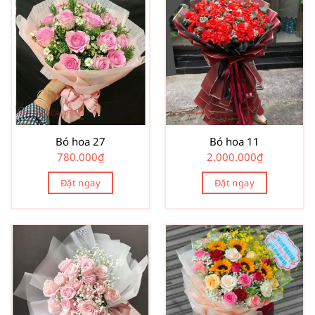
Bó hoa 27
Bó hoa 11
780.000
₫
2.000.000
₫
Đặt ngay
Đặt ngay