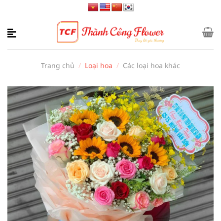
Bỏ
qua
nội
dung
Trang chủ
/
Loại hoa
/
Các loại hoa khác