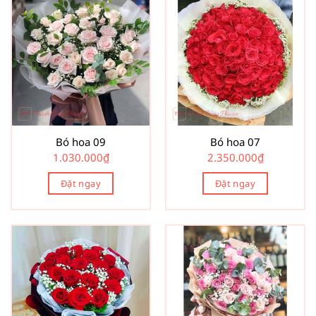
Bó hoa 09
Bó hoa 07
1.030.000
₫
2.350.000
₫
Đặt ngay
Đặt ngay