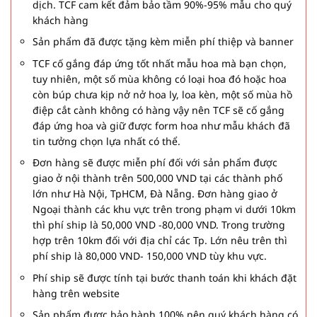
dịch. TCF cam kết đảm bảo tầm 90%-95% mẫu cho quý
khách hàng
Sản phẩm đã được tặng kèm miễn phí thiệp và banner
TCF cố gắng đáp ứng tốt nhất mẫu hoa mà bạn chọn,
tuy nhiên, một số mùa không có loại hoa đó hoặc hoa
còn búp chưa kịp nở nở hoa ly, loa kèn, một số mùa hồ
điệp cắt cành không có hàng vậy nên TCF sẽ cố gắng
đáp ứng hoa và giữ được form hoa như mẫu khách đã
tin tưởng chọn lựa nhất có thể.
Đơn hàng sẽ được miễn phí đối với sản phẩm được
giao ở nội thành trên 500,000 VND tại các thành phố
lớn như Hà Nội, TpHCM, Đà Nẵng. Đơn hàng giao ở
Ngoại thành các khu vực trên trong phạm vi dưới 10km
thì phí ship là 50,000 VND -80,000 VND. Trong trường
hợp trên 10km đối với địa chỉ các Tp. Lớn nêu trên thì
phí ship là 80,000 VND- 150,000 VND tùy khu vực.
Phí ship sẽ được tính tại bước thanh toán khi khách đặt
hàng trên website
Sản phẩm được bảo hành 100% nên quý khách hàng có