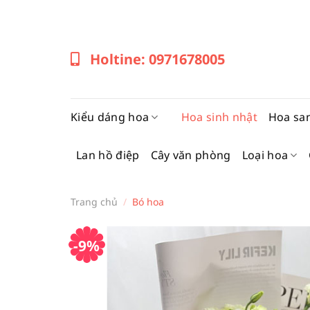
Bỏ
qua
nội
Holtine: 0971678005
dung
Kiểu dáng hoa
Hoa sinh nhật
Hoa sa
Lan hồ điệp
Cây văn phòng
Loại hoa
Trang chủ
/
Bó hoa
-9%