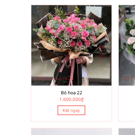
Bó hoa 22
1.600.000
₫
Đặt ngay