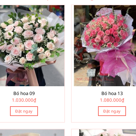
Bó hoa 09
Bó hoa 13
1.030.000
₫
1.080.000
₫
Đặt ngay
Đặt ngay