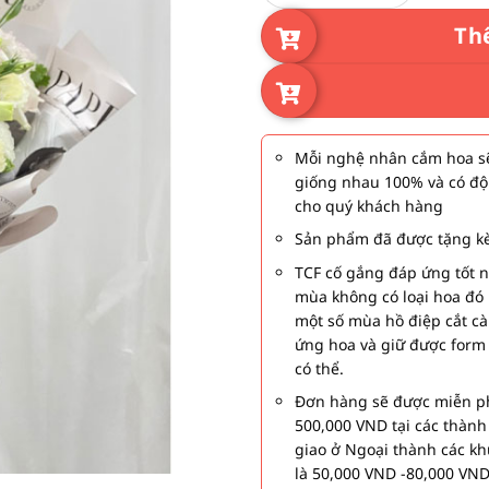
570.000₫.
là:
520
Th
Mỗi nghệ nhân cắm hoa sẽ
giống nhau 100% và có độ
cho quý khách hàng
Sản phẩm đã được tặng kè
TCF cố gắng đáp ứng tốt 
mùa không có loại hoa đó 
một số mùa hồ điệp cắt c
ứng hoa và giữ được form
có thể.
Đơn hàng sẽ được miễn ph
500,000 VND tại các thàn
giao ở Ngoại thành các kh
là 50,000 VND -80,000 VND