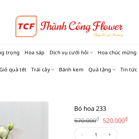
ng trọng
Hoa sáp
Dịch vụ cưới hỏi
Hoa chúc mừng
Giỏ quà tết
Trái cây
Bánh kem
Quà tặng
Tin tức
Bó hoa 233
Giá
Giá
₫
₫
570.000
520.000
gốc
hi
Bó hoa 233 số lượng
là:
tại