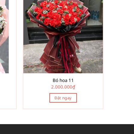
Bó hoa 11
2.000.000
₫
Đặt ngay