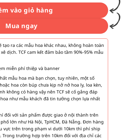
.000₫.
êm vào giỏ hàng
Mua ngay
 tạo ra các mẫu hoa khác nhau, không hoàn toàn
 xê dịch. TCF cam kết đảm bảo tầm 90%-95% mẫu
m miễn phí thiệp và banner
nhất mẫu hoa mà bạn chọn, tuy nhiên, một số
hoặc hoa còn búp chưa kịp nở nở hoa ly, loa kèn,
ành không có hàng vậy nên TCF sẽ cố gắng đáp
 hoa như mẫu khách đã tin tưởng chọn lựa nhất
í đối với sản phẩm được giao ở nội thành trên
h phố lớn như Hà Nội, TpHCM, Đà Nẵng. Đơn hàng
u vực trên trong phạm vi dưới 10km thì phí ship
. Trong trường hợp trên 10km đối với địa chỉ các