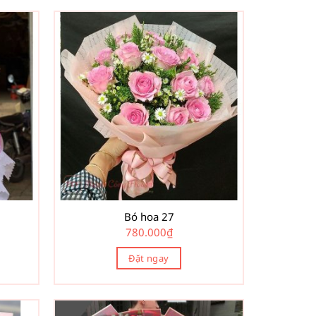
Bó hoa 27
780.000
₫
Đặt ngay