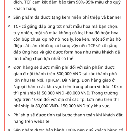
dịch. TCF cam kết đảm bảo tầm 90%-95% mẫu cho quý
khách hàng
Sản phẩm đã được tặng kèm miễn phí thiệp và banner
TCF cố gắng đáp ứng tốt nhất mẫu hoa mà bạn chọn,
tuy nhiên, một số mùa không có loại hoa đó hoặc hoa
còn búp chưa kịp nở nở hoa ly, loa kèn, một số mùa hồ
điệp cắt cành không có hàng vậy nên TCF sẽ cố gắng
đáp ứng hoa và giữ được form hoa như mẫu khách đã
tin tưởng chọn lựa nhất có thể.
Đơn hàng sẽ được miễn phí đối với sản phẩm được
giao ở nội thành trên 500,000 VND tại các thành phố
lớn như Hà Nội, TpHCM, Đà Nẵng. Đơn hàng giao ở
Ngoại thành các khu vực trên trong phạm vi dưới 10km
thì phí ship là 50,000 VND -80,000 VND. Trong trường
hợp trên 10km đối với địa chỉ các Tp. Lớn nêu trên thì
phí ship là 80,000 VND- 150,000 VND tùy khu vực.
Phí ship sẽ được tính tại bước thanh toán khi khách đặt
hàng trên website
Sản phẩm được bảo hành 100% nên quý khách hàng có