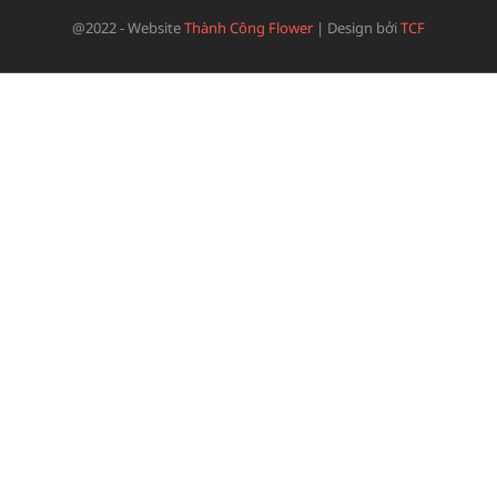
@2022 - Website
Thành Công Flower
|
Design bởi
TCF