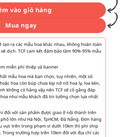
êm vào giỏ hàng
Mua ngay
 tạo ra các mẫu hoa khác nhau, không hoàn toàn
 xê dịch. TCF cam kết đảm bảo tầm 90%-95% mẫu
m miễn phí thiệp và banner
nhất mẫu hoa mà bạn chọn, tuy nhiên, một số
hoặc hoa còn búp chưa kịp nở nở hoa ly, loa kèn,
ành không có hàng vậy nên TCF sẽ cố gắng đáp
 hoa như mẫu khách đã tin tưởng chọn lựa nhất
í đối với sản phẩm được giao ở nội thành trên
h phố lớn như Hà Nội, TpHCM, Đà Nẵng. Đơn hàng
u vực trên trong phạm vi dưới 10km thì phí ship
. Trong trường hợp trên 10km đối với địa chỉ các