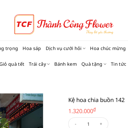
ng trọng
Hoa sáp
Dịch vụ cưới hỏi
Hoa chúc mừng
Giỏ quà tết
Trái cây
Bánh kem
Quà tặng
Tin tức
Kệ hoa chia buồn 142
₫
1.320.000
Kệ hoa chia buồn 142 số lượ