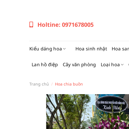
Bỏ
qua
nội
Holtine: 0971678005
dung
Kiểu dáng hoa
Hoa sinh nhật
Hoa sa
Lan hồ điệp
Cây văn phòng
Loại hoa
Trang chủ
/
Hoa chia buồn