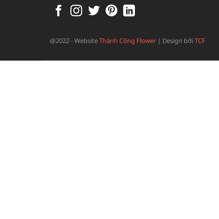
@2022 - Website
Thành Công Flower
|
Design bởi
TCF