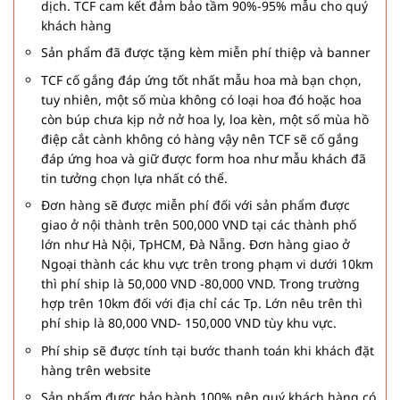
dịch. TCF cam kết đảm bảo tầm 90%-95% mẫu cho quý
khách hàng
Sản phẩm đã được tặng kèm miễn phí thiệp và banner
TCF cố gắng đáp ứng tốt nhất mẫu hoa mà bạn chọn,
tuy nhiên, một số mùa không có loại hoa đó hoặc hoa
còn búp chưa kịp nở nở hoa ly, loa kèn, một số mùa hồ
điệp cắt cành không có hàng vậy nên TCF sẽ cố gắng
đáp ứng hoa và giữ được form hoa như mẫu khách đã
tin tưởng chọn lựa nhất có thể.
Đơn hàng sẽ được miễn phí đối với sản phẩm được
giao ở nội thành trên 500,000 VND tại các thành phố
lớn như Hà Nội, TpHCM, Đà Nẵng. Đơn hàng giao ở
Ngoại thành các khu vực trên trong phạm vi dưới 10km
thì phí ship là 50,000 VND -80,000 VND. Trong trường
hợp trên 10km đối với địa chỉ các Tp. Lớn nêu trên thì
phí ship là 80,000 VND- 150,000 VND tùy khu vực.
Phí ship sẽ được tính tại bước thanh toán khi khách đặt
hàng trên website
Sản phẩm được bảo hành 100% nên quý khách hàng có