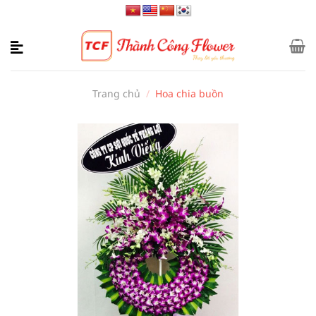
Bỏ
qua
nội
dung
Trang chủ
/
Hoa chia buồn