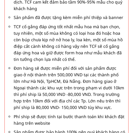
dịch. TCF cam kết đảm bảo tầm 90%-95% mẫu cho quý
khách hàng
Sản phẩm đã được tặng kèm miễn phí thiệp và banner
TCF cố gắng đáp ứng tốt nhất mẫu hoa mà bạn chọn,
tuy nhiên, một số mùa không có loại hoa đó hoặc hoa
còn búp chưa kịp nở nở hoa ly, loa kèn, một số mùa hồ
điệp cắt cành không có hàng vậy nên TCF sẽ cố gắng
đáp ứng hoa và giữ được form hoa như mẫu khách đã
tin tưởng chọn lựa nhất có thể.
Đơn hàng sẽ được miễn phí đối với sản phẩm được
giao ở nội thành trên 500,000 VND tại các thành phố
lớn như Hà Nội, TpHCM, Đà Nẵng. Đơn hàng giao ở
Ngoại thành các khu vực trên trong phạm vi dưới 10km
thì phí ship là 50,000 VND -80,000 VND. Trong trường
hợp trên 10km đối với địa chỉ các Tp. Lớn nêu trên thì
phí ship là 80,000 VND- 150,000 VND tùy khu vực.
Phí ship sẽ được tính tại bước thanh toán khi khách đặt
hàng trên website
Sản phẩm được bảo hành 100% nên quý khách hàng có