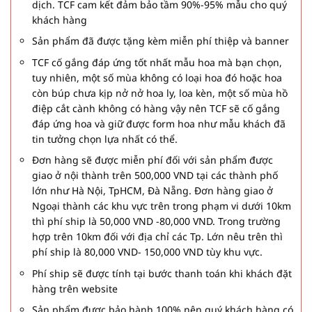
dịch. TCF cam kết đảm bảo tầm 90%-95% mẫu cho quý
khách hàng
Sản phẩm đã được tặng kèm miễn phí thiệp và banner
TCF cố gắng đáp ứng tốt nhất mẫu hoa mà bạn chọn,
tuy nhiên, một số mùa không có loại hoa đó hoặc hoa
còn búp chưa kịp nở nở hoa ly, loa kèn, một số mùa hồ
điệp cắt cành không có hàng vậy nên TCF sẽ cố gắng
đáp ứng hoa và giữ được form hoa như mẫu khách đã
tin tưởng chọn lựa nhất có thể.
Đơn hàng sẽ được miễn phí đối với sản phẩm được
giao ở nội thành trên 500,000 VND tại các thành phố
lớn như Hà Nội, TpHCM, Đà Nẵng. Đơn hàng giao ở
Ngoại thành các khu vực trên trong phạm vi dưới 10km
thì phí ship là 50,000 VND -80,000 VND. Trong trường
hợp trên 10km đối với địa chỉ các Tp. Lớn nêu trên thì
phí ship là 80,000 VND- 150,000 VND tùy khu vực.
Phí ship sẽ được tính tại bước thanh toán khi khách đặt
hàng trên website
Sản phẩm được bảo hành 100% nên quý khách hàng có