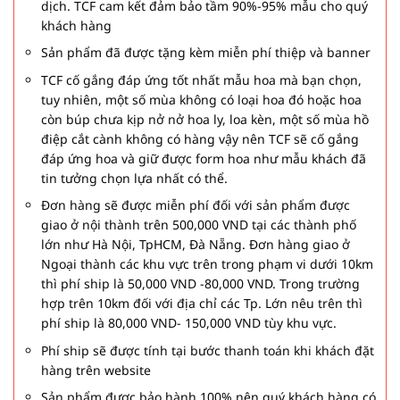
dịch. TCF cam kết đảm bảo tầm 90%-95% mẫu cho quý
khách hàng
Sản phẩm đã được tặng kèm miễn phí thiệp và banner
TCF cố gắng đáp ứng tốt nhất mẫu hoa mà bạn chọn,
tuy nhiên, một số mùa không có loại hoa đó hoặc hoa
còn búp chưa kịp nở nở hoa ly, loa kèn, một số mùa hồ
điệp cắt cành không có hàng vậy nên TCF sẽ cố gắng
đáp ứng hoa và giữ được form hoa như mẫu khách đã
tin tưởng chọn lựa nhất có thể.
Đơn hàng sẽ được miễn phí đối với sản phẩm được
giao ở nội thành trên 500,000 VND tại các thành phố
lớn như Hà Nội, TpHCM, Đà Nẵng. Đơn hàng giao ở
Ngoại thành các khu vực trên trong phạm vi dưới 10km
thì phí ship là 50,000 VND -80,000 VND. Trong trường
hợp trên 10km đối với địa chỉ các Tp. Lớn nêu trên thì
phí ship là 80,000 VND- 150,000 VND tùy khu vực.
Phí ship sẽ được tính tại bước thanh toán khi khách đặt
hàng trên website
Sản phẩm được bảo hành 100% nên quý khách hàng có