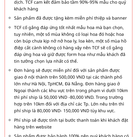
dịch. TCF cam kết đảm bảo tầm 90%-95% mẫu cho quý
khách hàng
Sản phẩm đã được tặng kèm miễn phí thiệp và banner
TCF cố gắng đáp ứng tốt nhất mẫu hoa mà bạn chọn,
tuy nhiên, một số mùa không có loại hoa đó hoặc hoa
còn búp chưa kịp nở nở hoa ly, loa kèn, một số mùa hồ
điệp cắt cành không có hàng vậy nên TCF sẽ cố gắng
đáp ứng hoa và giữ được form hoa như mẫu khách đã
tin tưởng chọn lựa nhất có thể.
Đơn hàng sẽ được miễn phí đối với sản phẩm được
giao ở nội thành trên 500,000 VND tại các thành phố
lớn như Hà Nội, TpHCM, Đà Nẵng. Đơn hàng giao ở
Ngoại thành các khu vực trên trong phạm vi dưới 10km
thì phí ship là 50,000 VND -80,000 VND. Trong trường
hợp trên 10km đối với địa chỉ các Tp. Lớn nêu trên thì
phí ship là 80,000 VND- 150,000 VND tùy khu vực.
Phí ship sẽ được tính tại bước thanh toán khi khách đặt
hàng trên website
Sản phẩm được bảo hành 100% nên quý khách hàng có