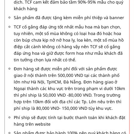
dịch. TCF cam kết đảm bảo tầm 90%-95% mẫu cho quý
khách hàng
Sản phẩm đã được tặng kèm miễn phí thiệp và banner
TCF cố gắng đáp ứng tốt nhất mẫu hoa mà bạn chọn,
tuy nhiên, một số mùa không có loại hoa đó hoặc hoa
còn búp chưa kịp nở nở hoa ly, loa kèn, một số mùa hồ
điệp cắt cành không có hàng vậy nên TCF sẽ cố gắng
đáp ứng hoa và giữ được form hoa như mẫu khách đã
tin tưởng chọn lựa nhất có thể.
Đơn hàng sẽ được miễn phí đối với sản phẩm được
giao ở nội thành trên 500,000 VND tại các thành phố
lớn như Hà Nội, TpHCM, Đà Nẵng. Đơn hàng giao ở
Ngoại thành các khu vực trên trong phạm vi dưới 10km
thì phí ship là 50,000 VND -80,000 VND. Trong trường
hợp trên 10km đối với địa chỉ các Tp. Lớn nêu trên thì
phí ship là 80,000 VND- 150,000 VND tùy khu vực.
Phí ship sẽ được tính tại bước thanh toán khi khách đặt
hàng trên website
Sản phẩm được bảo hành 100% nên quý khách hàng có