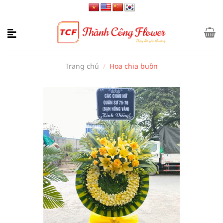
Bỏ
qua
nội
dung
Trang chủ
/
Hoa chia buồn