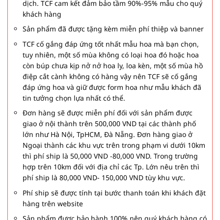
dịch. TCF cam kết đảm bảo tầm 90%-95% mẫu cho quý
khách hàng
Sản phẩm đã được tặng kèm miễn phí thiệp và banner
TCF cố gắng đáp ứng tốt nhất mẫu hoa mà bạn chọn,
tuy nhiên, một số mùa không có loại hoa đó hoặc hoa
còn búp chưa kịp nở nở hoa ly, loa kèn, một số mùa hồ
điệp cắt cành không có hàng vậy nên TCF sẽ cố gắng
đáp ứng hoa và giữ được form hoa như mẫu khách đã
tin tưởng chọn lựa nhất có thể.
Đơn hàng sẽ được miễn phí đối với sản phẩm được
giao ở nội thành trên 500,000 VND tại các thành phố
lớn như Hà Nội, TpHCM, Đà Nẵng. Đơn hàng giao ở
Ngoại thành các khu vực trên trong phạm vi dưới 10km
thì phí ship là 50,000 VND -80,000 VND. Trong trường
hợp trên 10km đối với địa chỉ các Tp. Lớn nêu trên thì
phí ship là 80,000 VND- 150,000 VND tùy khu vực.
Phí ship sẽ được tính tại bước thanh toán khi khách đặt
hàng trên website
Sản phẩm được bảo hành 100% nên quý khách hàng có