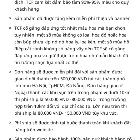
dịch. TCF cam kết đảm bảo tầm 90%-95% mẫu cho quý
khách hàng
Sản phẩm đã được tặng kèm miễn phí thiệp và banner
TCF cố gắng đáp ứng tốt nhất mẫu hoa mà bạn chọn,
tuy nhiên, một số mùa không có loại hoa đó hoặc hoa
còn búp chưa kịp nở nở hoa ly, loa kèn, một số mùa hồ
điệp cắt cành không có hàng vậy nên TCF sẽ cố gắng
đáp ứng hoa và giữ được form hoa như mẫu khách đã
tin tưởng chọn lựa nhất có thể.
Đơn hàng sẽ được miễn phí đối với sản phẩm được
giao ở nội thành trên 500,000 VND tại các thành phố
lớn như Hà Nội, TpHCM, Đà Nẵng. Đơn hàng giao ở
Ngoại thành các khu vực trên trong phạm vi dưới 10km
thì phí ship là 50,000 VND -80,000 VND. Trong trường
hợp trên 10km đối với địa chỉ các Tp. Lớn nêu trên thì
phí ship là 80,000 VND- 150,000 VND tùy khu vực.
Phí ship sẽ được tính tại bước thanh toán khi khách đặt
hàng trên website
Sản phẩm được bảo hành 100% nên quý khách hàng có