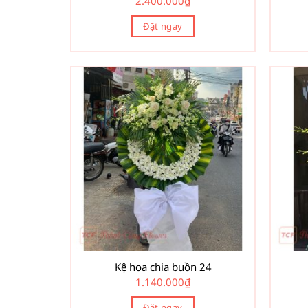
2.400.000
₫
Đặt ngay
Kệ hoa chia buồn 24
1.140.000
₫
Đặt ngay