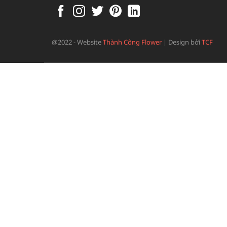
@2022 - Website
Thành Công Flower
|
Design bởi
TCF