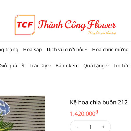
ng trọng
Hoa sáp
Dịch vụ cưới hỏi
Hoa chúc mừng
Giỏ quà tết
Trái cây
Bánh kem
Quà tặng
Tin tức
Kệ hoa chia buồn 212
₫
1.420.000
Kệ hoa chia buồn 212 số lượ