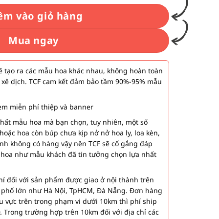
êm vào giỏ hàng
Mua ngay
 tạo ra các mẫu hoa khác nhau, không hoàn toàn
 xê dịch. TCF cam kết đảm bảo tầm 90%-95% mẫu
m miễn phí thiệp và banner
nhất mẫu hoa mà bạn chọn, tuy nhiên, một số
hoặc hoa còn búp chưa kịp nở nở hoa ly, loa kèn,
ành không có hàng vậy nên TCF sẽ cố gắng đáp
 hoa như mẫu khách đã tin tưởng chọn lựa nhất
í đối với sản phẩm được giao ở nội thành trên
h phố lớn như Hà Nội, TpHCM, Đà Nẵng. Đơn hàng
u vực trên trong phạm vi dưới 10km thì phí ship
. Trong trường hợp trên 10km đối với địa chỉ các