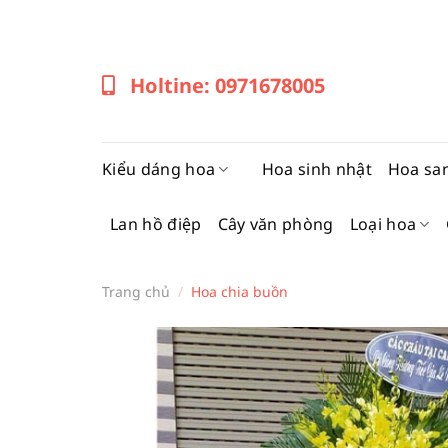
Bỏ
qua
nội
Holtine: 0971678005
dung
Kiểu dáng hoa
Hoa sinh nhật
Hoa sa
Lan hồ điệp
Cây văn phòng
Loại hoa
Trang chủ
/
Hoa chia buồn