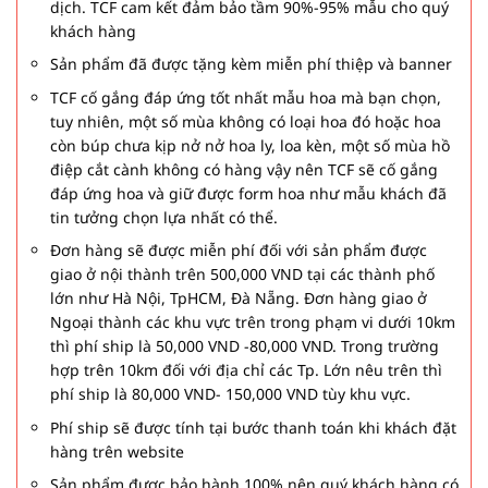
dịch. TCF cam kết đảm bảo tầm 90%-95% mẫu cho quý
khách hàng
Sản phẩm đã được tặng kèm miễn phí thiệp và banner
TCF cố gắng đáp ứng tốt nhất mẫu hoa mà bạn chọn,
tuy nhiên, một số mùa không có loại hoa đó hoặc hoa
còn búp chưa kịp nở nở hoa ly, loa kèn, một số mùa hồ
điệp cắt cành không có hàng vậy nên TCF sẽ cố gắng
đáp ứng hoa và giữ được form hoa như mẫu khách đã
tin tưởng chọn lựa nhất có thể.
Đơn hàng sẽ được miễn phí đối với sản phẩm được
giao ở nội thành trên 500,000 VND tại các thành phố
lớn như Hà Nội, TpHCM, Đà Nẵng. Đơn hàng giao ở
Ngoại thành các khu vực trên trong phạm vi dưới 10km
thì phí ship là 50,000 VND -80,000 VND. Trong trường
hợp trên 10km đối với địa chỉ các Tp. Lớn nêu trên thì
phí ship là 80,000 VND- 150,000 VND tùy khu vực.
Phí ship sẽ được tính tại bước thanh toán khi khách đặt
hàng trên website
Sản phẩm được bảo hành 100% nên quý khách hàng có