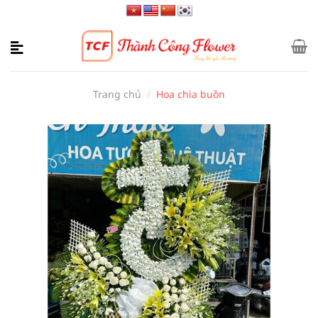
Bỏ
qua
nội
dung
Trang chủ
/
Hoa chia buồn