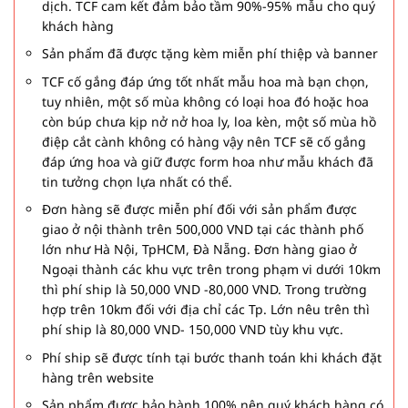
dịch. TCF cam kết đảm bảo tầm 90%-95% mẫu cho quý
khách hàng
Sản phẩm đã được tặng kèm miễn phí thiệp và banner
TCF cố gắng đáp ứng tốt nhất mẫu hoa mà bạn chọn,
tuy nhiên, một số mùa không có loại hoa đó hoặc hoa
còn búp chưa kịp nở nở hoa ly, loa kèn, một số mùa hồ
điệp cắt cành không có hàng vậy nên TCF sẽ cố gắng
đáp ứng hoa và giữ được form hoa như mẫu khách đã
tin tưởng chọn lựa nhất có thể.
Đơn hàng sẽ được miễn phí đối với sản phẩm được
giao ở nội thành trên 500,000 VND tại các thành phố
lớn như Hà Nội, TpHCM, Đà Nẵng. Đơn hàng giao ở
Ngoại thành các khu vực trên trong phạm vi dưới 10km
thì phí ship là 50,000 VND -80,000 VND. Trong trường
hợp trên 10km đối với địa chỉ các Tp. Lớn nêu trên thì
phí ship là 80,000 VND- 150,000 VND tùy khu vực.
Phí ship sẽ được tính tại bước thanh toán khi khách đặt
hàng trên website
Sản phẩm được bảo hành 100% nên quý khách hàng có