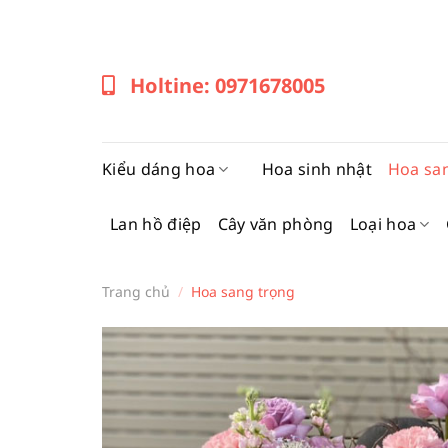
Bỏ
qua
nội
Holtine: 0971678005
dung
Kiểu dáng hoa
Hoa sinh nhật
Hoa sa
Lan hồ điệp
Cây văn phòng
Loại hoa
Trang chủ
/
Hoa sang trọng