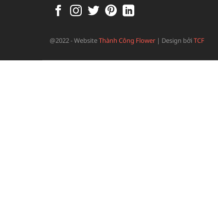
@2022 - Website
Thành Công Flower
|
Design bởi
TCF