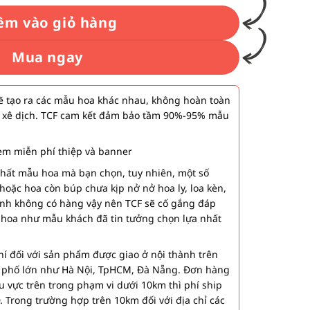
êm vào giỏ hàng
Mua ngay
 tạo ra các mẫu hoa khác nhau, không hoàn toàn
 xê dịch. TCF cam kết đảm bảo tầm 90%-95% mẫu
m miễn phí thiệp và banner
nhất mẫu hoa mà bạn chọn, tuy nhiên, một số
hoặc hoa còn búp chưa kịp nở nở hoa ly, loa kèn,
ành không có hàng vậy nên TCF sẽ cố gắng đáp
 hoa như mẫu khách đã tin tưởng chọn lựa nhất
í đối với sản phẩm được giao ở nội thành trên
h phố lớn như Hà Nội, TpHCM, Đà Nẵng. Đơn hàng
u vực trên trong phạm vi dưới 10km thì phí ship
. Trong trường hợp trên 10km đối với địa chỉ các