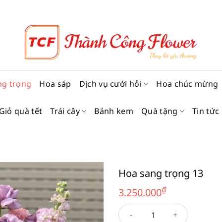
ng trọng
Hoa sáp
Dịch vụ cưới hỏi
Hoa chúc mừng
Giỏ quà tết
Trái cây
Bánh kem
Quà tặng
Tin tức
Hoa sang trọng 13
₫
3.250.000
Hoa sang trọng 13 số lượng