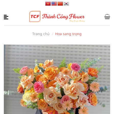
Bỏ
qua
nội
dung
Trang chủ
/
Hoa sang trọng