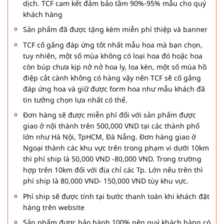
dịch. TCF cam kết đảm bảo tầm 90%-95% mẫu cho quý
khách hàng
Sản phẩm đã được tặng kèm miễn phí thiệp và banner
TCF cố gắng đáp ứng tốt nhất mẫu hoa mà bạn chọn,
tuy nhiên, một số mùa không có loại hoa đó hoặc hoa
còn búp chưa kịp nở nở hoa ly, loa kèn, một số mùa hồ
điệp cắt cành không có hàng vậy nên TCF sẽ cố gắng
đáp ứng hoa và giữ được form hoa như mẫu khách đã
tin tưởng chọn lựa nhất có thể.
Đơn hàng sẽ được miễn phí đối với sản phẩm được
giao ở nội thành trên 500,000 VND tại các thành phố
lớn như Hà Nội, TpHCM, Đà Nẵng. Đơn hàng giao ở
Ngoại thành các khu vực trên trong phạm vi dưới 10km
thì phí ship là 50,000 VND -80,000 VND. Trong trường
hợp trên 10km đối với địa chỉ các Tp. Lớn nêu trên thì
phí ship là 80,000 VND- 150,000 VND tùy khu vực.
Phí ship sẽ được tính tại bước thanh toán khi khách đặt
hàng trên website
Sản phẩm được bảo hành 100% nên quý khách hàng có