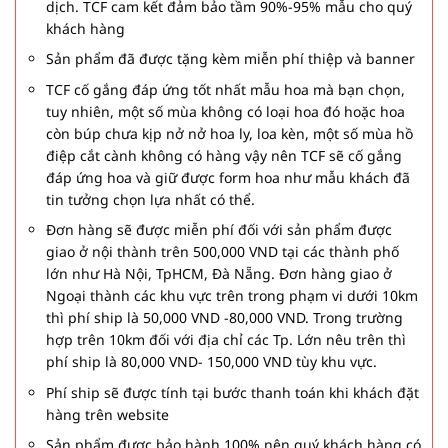
dịch. TCF cam kết đảm bảo tầm 90%-95% mẫu cho quý
khách hàng
Sản phẩm đã được tặng kèm miễn phí thiệp và banner
TCF cố gắng đáp ứng tốt nhất mẫu hoa mà bạn chọn,
tuy nhiên, một số mùa không có loại hoa đó hoặc hoa
còn búp chưa kịp nở nở hoa ly, loa kèn, một số mùa hồ
điệp cắt cành không có hàng vậy nên TCF sẽ cố gắng
đáp ứng hoa và giữ được form hoa như mẫu khách đã
tin tưởng chọn lựa nhất có thể.
Đơn hàng sẽ được miễn phí đối với sản phẩm được
giao ở nội thành trên 500,000 VND tại các thành phố
lớn như Hà Nội, TpHCM, Đà Nẵng. Đơn hàng giao ở
Ngoại thành các khu vực trên trong phạm vi dưới 10km
thì phí ship là 50,000 VND -80,000 VND. Trong trường
hợp trên 10km đối với địa chỉ các Tp. Lớn nêu trên thì
phí ship là 80,000 VND- 150,000 VND tùy khu vực.
Phí ship sẽ được tính tại bước thanh toán khi khách đặt
hàng trên website
Sản phẩm được bảo hành 100% nên quý khách hàng có